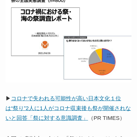
▶
コロナで失われる可能性が高い日本文化１位
は“祭り”2人に1人がコロナ収束後も祭が開催されな
いと回答「祭に対する意識調査」
（PR TIMES）