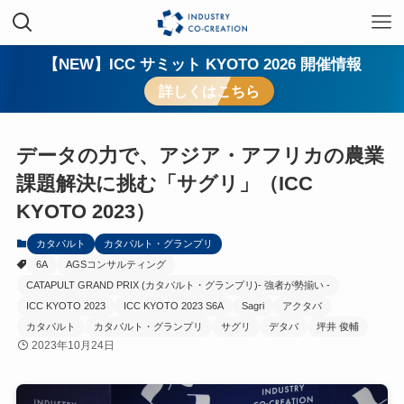
【NEW】ICC サミット KYOTO 2026 開催情報
詳しくはこちら
データの力で、アジア・アフリカの農業
課題解決に挑む「サグリ」（ICC
KYOTO 2023）
カタパルト
カタパルト・グランプリ
6A
AGSコンサルティング
CATAPULT GRAND PRIX (カタパルト・グランプリ)- 強者が勢揃い -
ICC KYOTO 2023
ICC KYOTO 2023 S6A
Sagri
アクタバ
カタパルト
カタパルト・グランプリ
サグリ
デタバ
坪井 俊輔
2023年10月24日