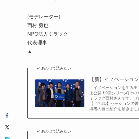
(モデレーター)
西村 勇也
NPO法人ミラツク
代表理事
▲
あわせて読みたい
【新】イノベーションを
「イノベーションを生み出す
よ公開！9回シリーズ(そ
ミラツク西村さんです。ぜ
【F17-2D】セッション
壇者の自己紹介を頂きまし
あわせて読みたい