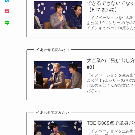
できるできないでな
【F17-2D #2】
「イノベーションを生み出す
よ公開！9回シリーズ(そ
イインキュベート榊原さん
あわせて読みたい
大企業の「飛び出し方」
#3】
「イノベーションを生み出す
よ公開！9回シリーズ(そ
バルス岡部さんが起業に至っ
ださい。
あわせて読みたい
TOEIC365点で単身
「イノベーションを生み出す