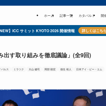
ホーム
記事一覧
カタパルト
開
NEW】ICC サミット KYOTO 2026 開催情報
詳しくはこち
出す取り組みを徹底議論」(全9回)
ノバルス
ミラツク
大山 健司
岡部 顕宏
徳生 裕人
日本アイ・ビー・エム