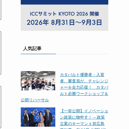
人気記事
カタパルト優勝者・入賞
者、審査員が、チャレンジ
ャーを全力応援！ カタパ
ルト必勝ワークショップ＆
公開リハーサル
【一挙公開】イノベーショ
ン政策に物申す！ – 政策
立案のキーマン x 前広島