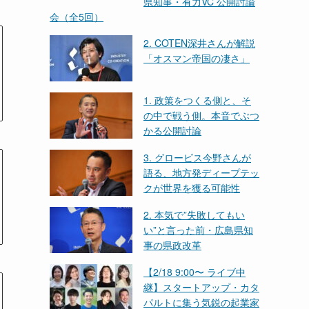
県知事・有力VC 公開討論
会（全5回）
2. COTEN深井さんが解説
「オスマン帝国の凄さ」
1. 政策をつくる側と、そ
の中で戦う側。本音でぶつ
かる公開討論
3. グロービス今野さんが
語る、地方発ディープテッ
クが世界を獲る可能性
2. 本気で”失敗してもい
い”と言った前・広島県知
事の県政改革
【2/18 9:00〜 ライブ中
継】スタートアップ・カタ
パルトに集う気鋭の起業家