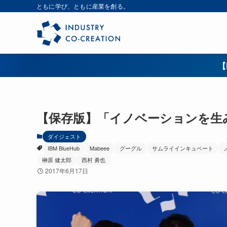
ともに学び、ともに産業を創る。
【
【保存版】「イノベーションを生み
ダイジェスト
IBM BlueHub
Mabeee
グーグル
サムライインキュベート
榊原 健太郎
西村 勇也
2017年6月17日