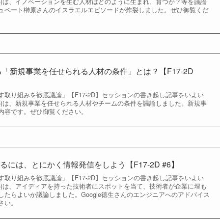
の4)は、イノベーションを生む人材はどのように生まれ、育つか？等を議論
ュベート榊原さんのイスラエルエピソードが炸裂しました。ぜひ御覧くだ
語る「新規事業を任せられる人材の条件」とは？【F17-2D
取り組みを徹底議論」【F17-2D】セッションの書き起し記事をいよい
の5)は、新規事業を任せられる人材やチームの条件を議論しました。新規事
内容です。ぜひ御覧ください。
には、とにかく情報発信をしよう【F17-2D #6】
取り組みを徹底議論」【F17-2D】セッションの書き起し記事をいよい
の6)は、アイディアを持った技術者にスポットを当て、技術者が企業に埋も
たらよいか議論しました。Google徳生さんのエンジニアへのアドバイス
さい。