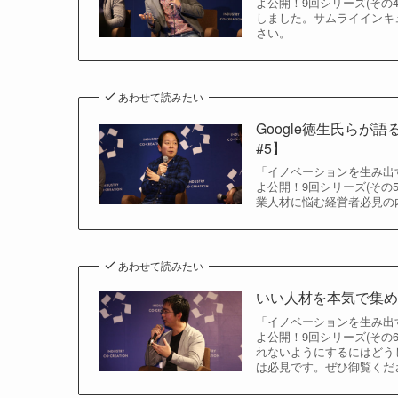
よ公開！9回シリーズ(そ
しました。サムライインキ
さい。
あわせて読みたい
Google徳生氏らが
#5】
「イノベーションを生み出す
よ公開！9回シリーズ(そ
業人材に悩む経営者必見の
あわせて読みたい
いい人材を本気で集める
「イノベーションを生み出す
よ公開！9回シリーズ(そ
れないようにするにはどうし
は必見です。ぜひ御覧くだ