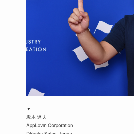
▼
坂本 達夫
AppLovin Corporation
Director Sales, Japan