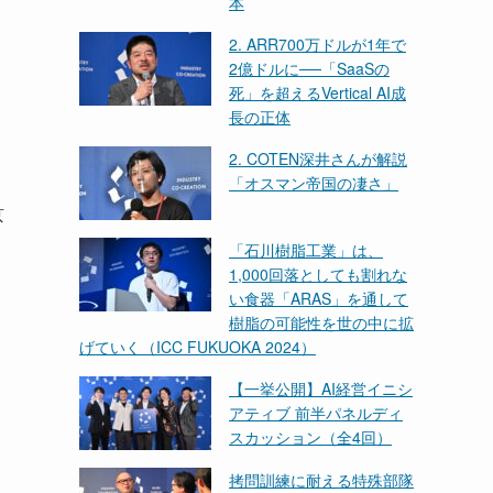
本
2. ARR700万ドルが1年で
2億ドルに──「SaaSの
死」を超えるVertical AI成
長の正体
2. COTEN深井さんが解説
「オスマン帝国の凄さ」
京
「石川樹脂工業」は、
1,000回落としても割れな
い食器「ARAS」を通して
樹脂の可能性を世の中に拡
げていく（ICC FUKUOKA 2024）
【一挙公開】AI経営イニシ
アティブ 前半パネルディ
スカッション（全4回）
拷問訓練に耐える特殊部隊