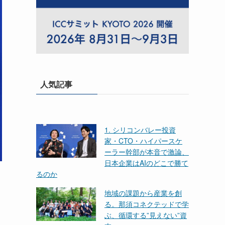
人気記事
1. シリコンバレー投資
家・CTO・ハイパースケ
ーラー幹部が本音で激論、
日本企業はAIのどこで勝て
るのか
地域の課題から産業を創
る。那須コネクテッドで学
ぶ、循環する”見えない”資