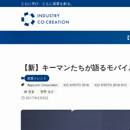
ともに学び、ともに産業を創る。
【
【新】キーマンたちが語るモバイル広
産業トレンド
AppLovin Corporation
ICC KYOTO 2016
ICC KYOTO 2016 S1C
林 宣多
菅野 圭介
2017年2月6日