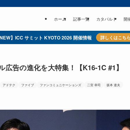
ホーム
記事一覧
カタパルト
開
NEW】ICC サミット KYOTO 2026 開催情報
詳しくはこち
告の進化を大特集！【K16-1C #1】
アドテク
ファイブ
ファンコミュニケーションズ
二宮 幸司
坂本 達夫