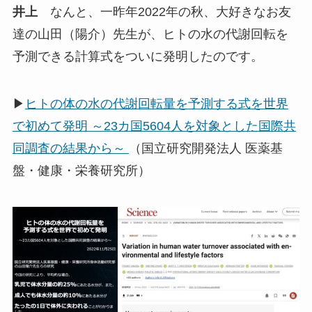
井上
なんと、一昨年2022年の秋、大好きなお友
達の山田（陽介）先生が、ヒトの水の代謝回転を
予測できる計算式をついに発明したのです。
▶
ヒトの体の水の代謝回転量を予測する式を世界
で初めて発明 ～23カ国5604人を対象とした国際共
同調査の結果から～
（国立研究開発法人 医薬基
盤・健康・栄養研究所）