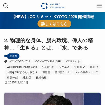
【NEW】ICC サミット KYOTO 2026 開催情報
詳しくはこちら
2. 物理的な身体、腸内環境、偉人の精
神…「生きる」とは、「水」である
生き方
ICC KYOTO 2024
ICC KYOTO 2024 S2F
ICCサミット
Well-being for Planet Earth
さぁ研究だ
リバネス
中村 直史
井上 浄
人間を理解するとは何か？
博報堂
博報堂ケトル
大人の教養シリーズ
嶋 浩一郎
村上 臣
石川 善樹
2025年1月14日