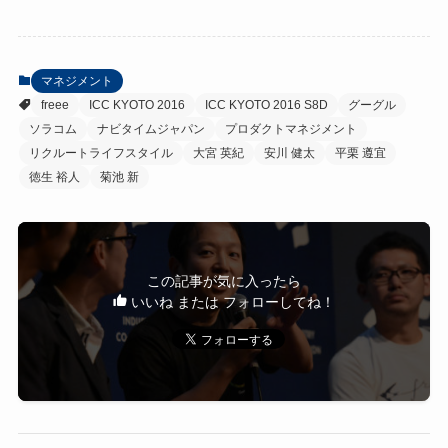
マネジメント
freee
ICC KYOTO 2016
ICC KYOTO 2016 S8D
グーグル
ソラコム
ナビタイムジャパン
プロダクトマネジメント
リクルートライフスタイル
大宮 英紀
安川 健太
平栗 遵宜
徳生 裕人
菊池 新
この記事が気に入ったら
いいね または フォローしてね！