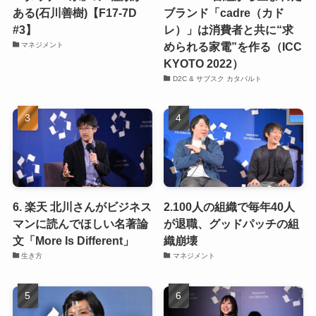
ある(石川善樹)【F17-7D
ブランド「cadre（カド
#3】
レ）」は消費者と共に“求
められる家電”を作る（ICC
マネジメント
KYOTO 2022）
D2C & サブスク カタパルト
6. 楽天 北川さんがビジネス
2.100人の組織で毎年40人
マンに読んでほしい名著論
が退職、グッドパッチの組
文「More Is Different」
織崩壊
生き方
マネジメント