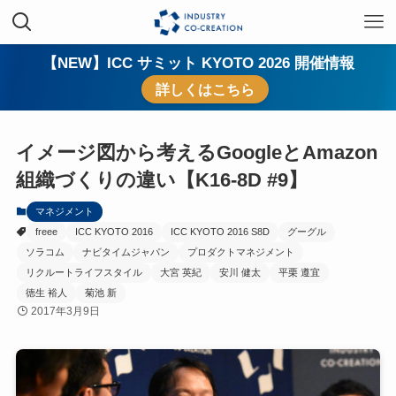
【NEW】ICC サミット KYOTO 2026 開催情報
詳しくはこちら
イメージ図から考えるGoogleとAmazon
組織づくりの違い【K16-8D #9】
マネジメント
freee
ICC KYOTO 2016
ICC KYOTO 2016 S8D
グーグル
ソラコム
ナビタイムジャパン
プロダクトマネジメント
リクルートライフスタイル
大宮 英紀
安川 健太
平栗 遵宜
徳生 裕人
菊池 新
2017年3月9日