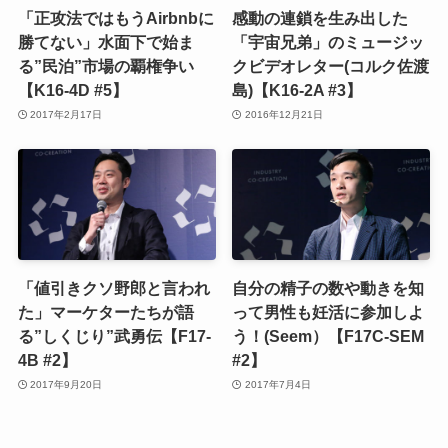
「正攻法ではもうAirbnbに
感動の連鎖を生み出した
勝てない」水面下で始ま
「宇宙兄弟」のミュージッ
る”民泊”市場の覇権争い
クビデオレター(コルク佐渡
【K16-4D #5】
島)【K16-2A #3】
2017年2月17日
2016年12月21日
「値引きクソ野郎と言われ
自分の精子の数や動きを知
た」マーケターたちが語
って男性も妊活に参加しよ
る”しくじり”武勇伝【F17-
う！(Seem）【F17C-SEM
4B #2】
#2】
2017年9月20日
2017年7月4日