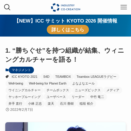
【NEW】ICC サミット KYOTO 2026 開催情報
詳しくはこちら
1. “勝ちぐせ”を持つ組織が結集、ウィニ
ングカルチャーを語る！
マネジメント
ICC KYOTO 2021
S4D
TEAMBOX
Teambox LEAGUEラグビー
Well-being
Well-being for Planet Earth
よなよなエール
ウイニングカルチャー
チームボックス
ニューズピックス
メディア
ヤッホーブルーイング
ユーザベース
リーダー
中竹 竜二
井手 直行
小林 正忠
楽天
石川 善樹
稲垣 裕介
2022年2月7日