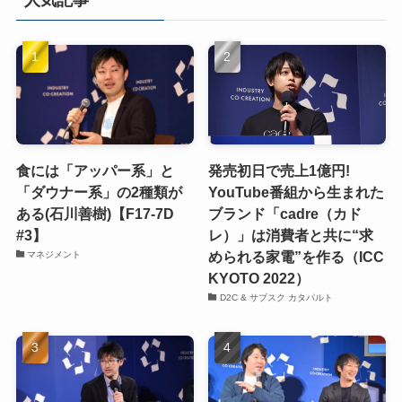
人気記事
食には「アッパー系」と
発売初日で売上1億円!
「ダウナー系」の2種類が
YouTube番組から生まれた
ある(石川善樹)【F17-7D
ブランド「cadre（カド
#3】
レ）」は消費者と共に“求
められる家電”を作る（ICC
マネジメント
KYOTO 2022）
D2C & サブスク カタパルト