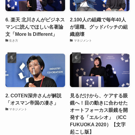
6. 楽天 北川さんがビジネス
2.100人の組織で毎年40人
マンに読んでほしい名著論
が退職、グッドパッチの組
文「More Is Different」
織崩壊
生き方
マネジメント
2. COTEN深井さんが解説
見るだけから、ケアする眼
「オスマン帝国の凄さ」
鏡へ！目の動きに合わせた
オートフォーカス眼鏡を開
マネジメント
発する「エルシオ」（ICC
FUKUOKA 2020）【文字
起こし版】