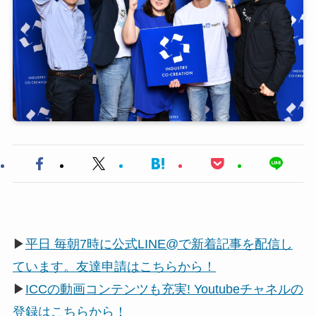
▶
平日 毎朝7時に公式LINE@で新着記事を配信し
ています。友達申請はこちらから！
▶
ICCの動画コンテンツも充実! Youtubeチャネルの
登録はこちらから！