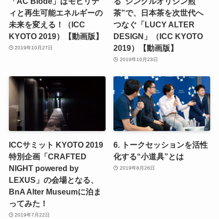
「AC Biode」はモビリテ
る“シングルオリジン煎
ィと再生可能エネルギーの
茶”で、日本茶を次世代へ
未来を変える！（ICC
つなぐ「LUCY ALTER
KYOTO 2019）【動画版】
DESIGN」（ICC KYOTO
2019）【動画版】
2019年10月27日
2019年10月23日
ICCサミット KYOTO 2019
6. トークセッションを活性
特別企画「CRAFTED
化する“小道具”とは
NIGHT powered by
2019年8月26日
LEXUS」の会場となる、
BnA Alter Museumに泊ま
ってみた！
2019年7月22日