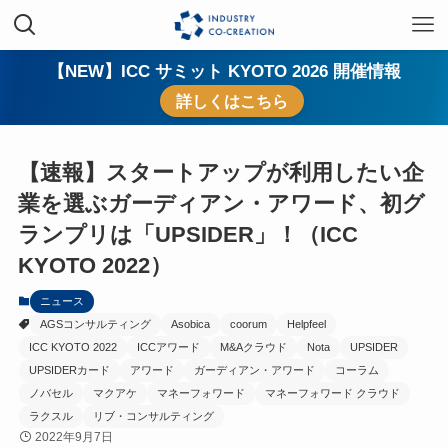
【NEW】ICC サミット KYOTO 2026 開催情報
詳しくはこちら
【速報】スタートアップが利用したい企
業を選ぶガーディアン・アワード、初グ
ランプリは「UPSIDER」！（ICC
KYOTO 2022）
ニュース
AGSコンサルティング
Asobica
coorum
Helpfeel
ICC KYOTO 2022
ICCアワード
M&Aクラウド
Nota
UPSIDER
UPSIDERカード
アワード
ガーディアン・アワード
コーラム
ノバセル
マクアケ
マネーフォワード
マネーフォワード クラウド
ラクスル
リブ・コンサルティング
2022年9月7日