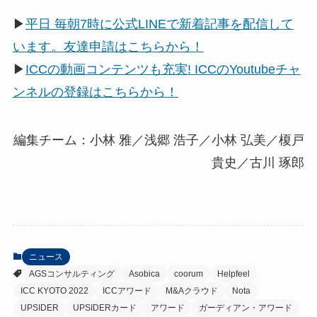
▶
平日 毎朝7時に公式LINEで新着記事を配信して
います。友達申請はこちらから！
▶
ICCの動画コンテンツも充実! ICCのYoutubeチャ
ンネルの登録はこちらから！
編集チーム：小林 雅／浅郷 浩子／小林 弘美／榎戸
貴史／古川 琢郎
ニュース
AGSコンサルティング
Asobica
coorum
Helpfeel
ICC KYOTO 2022
ICCアワード
M&Aクラウド
Nota
UPSIDER
UPSIDERカード
アワード
ガーディアン・アワード