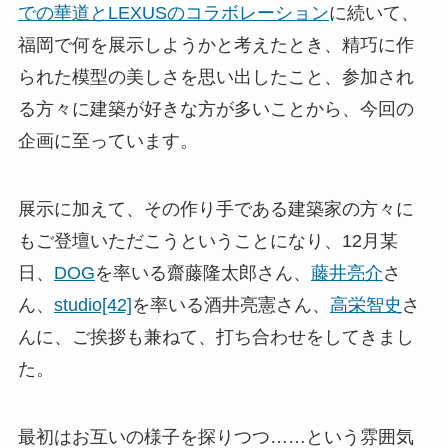
での華道とLEXUSのコラボレーション
に続いて、
福岡で何を展示しようかと考えたとき、精巧に作
られた模型の美しさを思い出したこと、参加され
る方々に建築が好きな方が多いことから、今回の
企画に至っています。
展示に加えて、その作り手である建築家の方々に
もご登壇いただこうということになり、12月某
日、
DOG
を率いる齋藤隆太郎さん、
藤井亮介
さ
ん、
studio[42]
を率いる酒井亮憲さん、
高栄智史
さ
んに、ご挨拶も兼ねて、打ち合わせをしてきまし
た。
最初はお互いの様子を探りつつ……という雰囲気