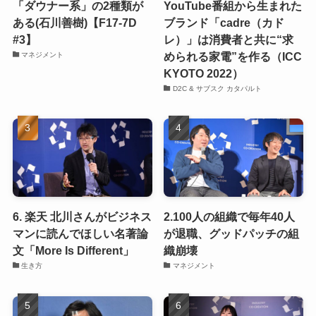
「ダウナー系」の2種類が
YouTube番組から生まれた
ある(石川善樹)【F17-7D
ブランド「cadre（カド
#3】
レ）」は消費者と共に“求
められる家電”を作る（ICC
マネジメント
KYOTO 2022）
D2C & サブスク カタパルト
6. 楽天 北川さんがビジネス
2.100人の組織で毎年40人
マンに読んでほしい名著論
が退職、グッドパッチの組
文「More Is Different」
織崩壊
生き方
マネジメント