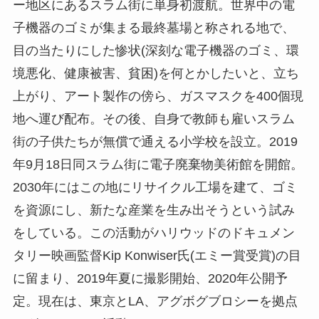
ー地区にあるスラム街に単身初渡航。世界中の電
子機器のゴミが集まる最終墓場と称される地で、
目の当たりにした惨状(深刻な電子機器のゴミ、環
境悪化、健康被害、貧困)を何とかしたいと、立ち
上がり、アート製作の傍ら、ガスマスクを400個現
地へ運び配布。その後、自身で教師も雇いスラム
街の子供たちが無償で通える小学校を設立。2019
年9月18日同スラム街に電子廃棄物美術館を開館。
2030年にはこの地にリサイクル工場を建て、ゴミ
を資源にし、新たな産業を生み出そうという試み
をしている。この活動がハリウッドのドキュメン
タリー映画監督Kip Konwiser氏(エミー賞受賞)の目
に留まり、2019年夏に撮影開始、2020年公開予
定。現在は、東京とLA、アグボグブロシーを拠点