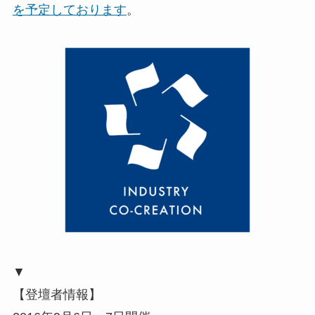
を予定しております
。
▼
【登壇者情報】