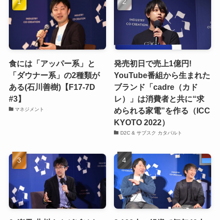
食には「アッパー系」と
発売初日で売上1億円!
「ダウナー系」の2種類が
YouTube番組から生まれた
ある(石川善樹)【F17-7D
ブランド「cadre（カド
#3】
レ）」は消費者と共に“求
められる家電”を作る（ICC
マネジメント
KYOTO 2022）
D2C & サブスク カタパルト