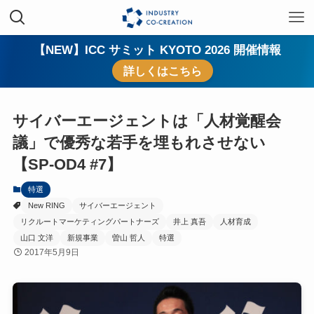
【NEW】ICC サミット KYOTO 2026 開催情報
詳しくはこちら
サイバーエージェントは「人材覚醒会
議」で優秀な若手を埋もれさせない
【SP-OD4 #7】
特選
New RING
サイバーエージェント
リクルートマーケティングパートナーズ
井上 真吾
人材育成
山口 文洋
新規事業
曽山 哲人
特選
2017年5月9日