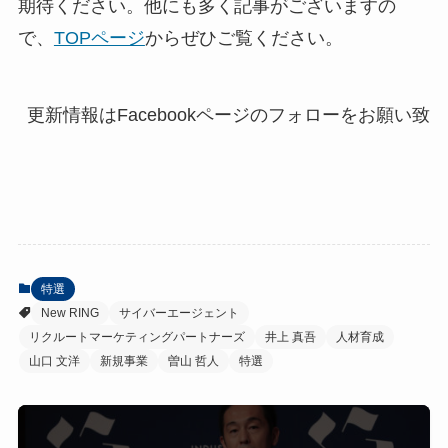
期待ください。他にも多く記事がございますの
で、
TOPページ
からぜひご覧ください。
特選
New RING
サイバーエージェント
リクルートマーケティングパートナーズ
井上 真吾
人材育成
山口 文洋
新規事業
曽山 哲人
特選