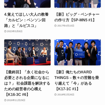
4.覚えてほしい大人の教養
【新】ビッグ・ベンチャー
「カルビン：ベンソン回
の作り方【SP-MN5 #1】
路」と「ルビスコ」
2017年4月10日
2023年3月6日
【最終回】「永く社会から
【新】俺たちのHARD
必要とされる企業になるに
THINGS – 数々の苦難を乗
は？」 社会課題を解決する
り越えて「今」がある
ための経営者の心構え
【K17-1C #1】
【K16-3C #6】
2018年2月26日
2016年11月29日