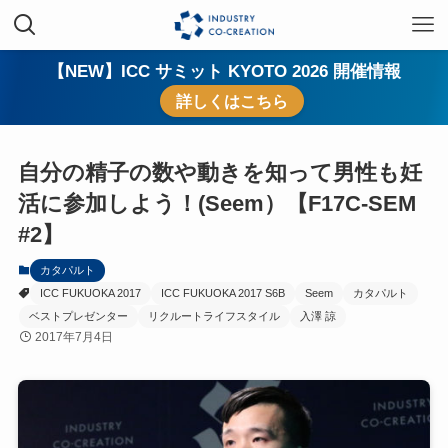
【NEW】ICC サミット KYOTO 2026 開催情報
詳しくはこちら
自分の精子の数や動きを知って男性も妊
活に参加しよう！(Seem）【F17C-SEM
#2】
カタパルト
ICC FUKUOKA 2017
ICC FUKUOKA 2017 S6B
Seem
カタパルト
ベストプレゼンター
リクルートライフスタイル
入澤 諒
2017年7月4日