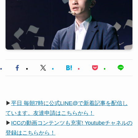
▶
平日 毎朝7時に公式LINE@で新着記事を配信し
ています。友達申請はこちらから！
▶
ICCの動画コンテンツも充実! Youtubeチャネルの
登録はこちらから！