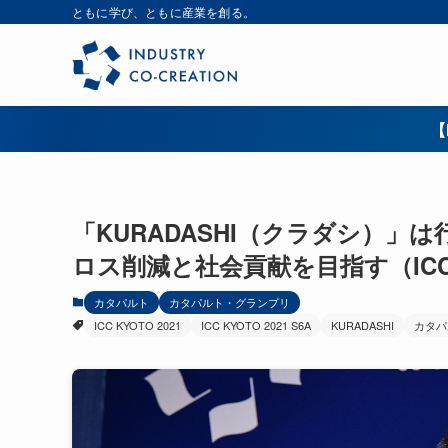
ともに学び、ともに産業を創る。
【
「KURADASHI（クラダシ）
ロス削減と社会貢献を目指す（ICC 
カタパルト
カタパルト・グランプリ
ICC KYOTO 2021
ICC KYOTO 2021 S6A
KURADASHI
カタパ