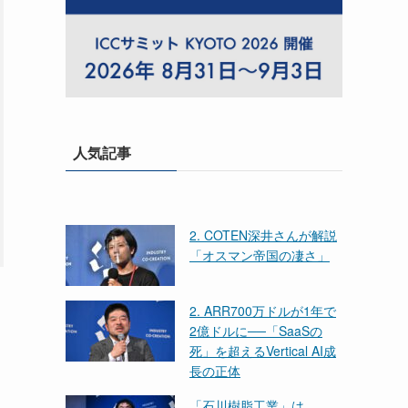
人気記事
2. COTEN深井さんが解説
「オスマン帝国の凄さ」
2. ARR700万ドルが1年で
2億ドルに──「SaaSの
死」を超えるVertical AI成
長の正体
「石川樹脂工業」は、