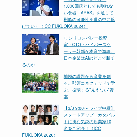
1,000回落としても割れな
い食器「ARAS」を通して
樹脂の可能性を世の中に拡
げていく（ICC FUKUOKA 2024）
1. シリコンバレー投資
家・CTO・ハイパースケ
ーラー幹部が本音で激論、
日本企業はAIのどこで勝て
るのか
地域の課題から産業を創
る。那須コネクテッドで学
ぶ、循環する”見えない”資
本
【3/3 9:00〜 ライブ中継】
スタートアップ・カタパル
トに挑む気鋭の起業家10
名をご紹介！（ICC
FUKUOKA 2026）