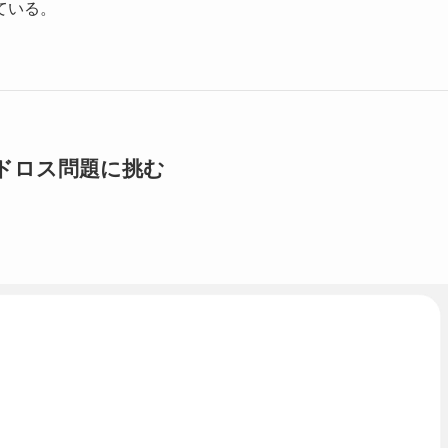
ている。
ードロス問題に挑む
。