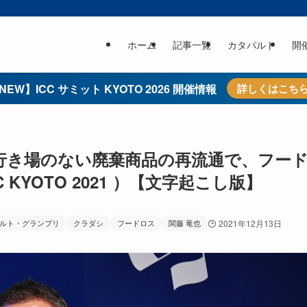
ホーム
記事一覧
カタパルト
開
NEW】ICC サミット KYOTO 2026 開催情報
詳しくはこち
」は行き場のない廃棄商品の再流通で、フー
KYOTO 2021 ）【文字起こし版】
ルト・グランプリ
クラダシ
フードロス
関藤 竜也
2021年12月13日