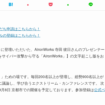
友だち申請はこちらから！
ンネルの登録はこちらから！
ルトに登壇いただいた、AironWorks 寺田 彼日さんのプレゼンテー
イバー攻撃から守る「AironWorks」】の文字起こし版をお
」ための場です。毎回200名以上が登壇し、総勢900名以上が
に議論し、学び合うエクストリーム・カンファレンスです。 次
月5日〜9月8日 京都市での開催を予定しております。参加登録は
公式