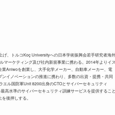
、トルコKoç Universityへの日本学術振興会若手研究者海
にてデジタルマーケティング及び社内新規事業に携わる。2014年よりイ
業Aniwoを創業し、大手化学メーカー、自動車メーカー、電
プンイノベーションの推進に携わり、多数の出資・提携・共同
エル国防軍Unit 8200出身のCTOとサイバーセキュリティ
業。世界最高水準のサイバーセキュリティ訓練サービスを提供するこ
上を後押しする。