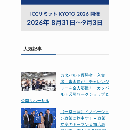
人気記事
カタパルト優勝者・入賞
者、審査員が、チャレンジ
ャーを全力応援！ カタパ
ルト必勝ワークショップ＆
公開リハーサル
【一挙公開】イノベーショ
ン政策に物申す！ – 政策
立案のキーマン x 前広島