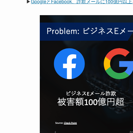
▶
GoogleとFacebook、詐欺メールに100億円以