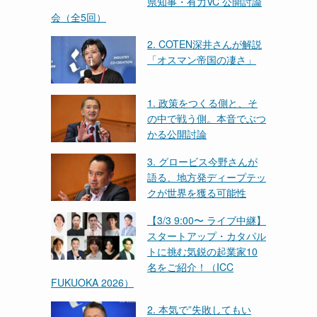
県知事・有力VC 公開討論
会（全5回）
2. COTEN深井さんが解説
「オスマン帝国の凄さ」
1. 政策をつくる側と、そ
の中で戦う側。本音でぶつ
かる公開討論
3. グロービス今野さんが
語る、地方発ディープテッ
クが世界を獲る可能性
【3/3 9:00〜 ライブ中継】
スタートアップ・カタパル
トに挑む気鋭の起業家10
名をご紹介！（ICC
FUKUOKA 2026）
2. 本気で”失敗してもい