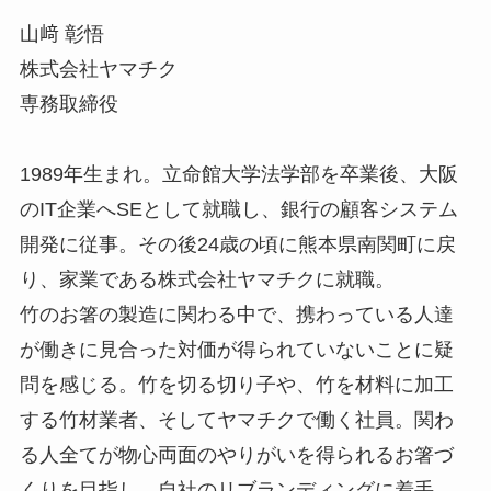
山﨑 彰悟
株式会社ヤマチク
専務取締役
1989年生まれ。立命館大学法学部を卒業後、大阪
のIT企業へSEとして就職し、銀行の顧客システム
開発に従事。その後24歳の頃に熊本県南関町に戻
り、家業である株式会社ヤマチクに就職。
竹のお箸の製造に関わる中で、携わっている人達
が働きに見合った対価が得られていないことに疑
問を感じる。竹を切る切り子や、竹を材料に加工
する竹材業者、そしてヤマチクで働く社員。関わ
る人全てが物心両面のやりがいを得られるお箸づ
くりを目指し、自社のリブランディングに着手。