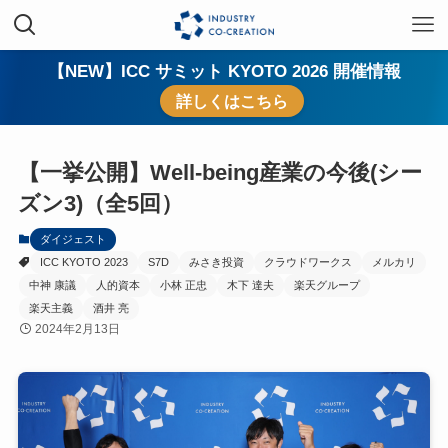
【NEW】ICC サミット KYOTO 2026 開催情報
詳しくはこちら
【一挙公開】Well-being産業の今後(シー
ズン3)（全5回）
ダイジェスト
ICC KYOTO 2023
S7D
みさき投資
クラウドワークス
メルカリ
中神 康議
人的資本
小林 正忠
木下 達夫
楽天グループ
楽天主義
酒井 亮
2024年2月13日