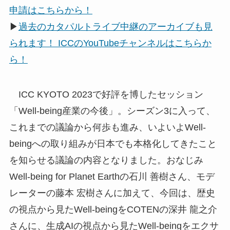
申請はこちらから！
▶
過去のカタパルトライブ中継のアーカイブも見
られます！ ICCのYouTubeチャンネルはこちらか
ら！
ICC KYOTO 2023で好評を博したセッション
「Well-being産業の今後」。シーズン3に入って、
これまでの議論から何歩も進み、いよいよWell-
beingへの取り組みが日本でも本格化してきたこと
を知らせる議論の内容となりました。おなじみ
Well-being for Planet Earthの石川 善樹さん、モデ
レーターの藤本 宏樹さんに加えて、今回は、歴史
の視点から見たWell-beingをCOTENの深井 龍之介
さんに、生成AIの視点から見たWell-beingをエクサ