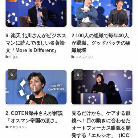
6. 楽天 北川さんがビジネス
2.100人の組織で毎年40人
マンに読んでほしい名著論
が退職、グッドパッチの組
文「More Is Different」
織崩壊
生き方
マネジメント
2. COTEN深井さんが解説
見るだけから、ケアする眼
「オスマン帝国の凄さ」
鏡へ！目の動きに合わせた
オートフォーカス眼鏡を開
マネジメント
発する「エルシオ」（ICC