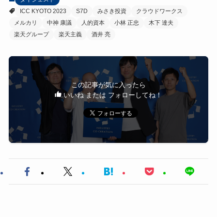
ICC KYOTO 2023
S7D
みさき投資
クラウドワークス
メルカリ
中神 康議
人的資本
小林 正忠
木下 達夫
楽天グループ
楽天主義
酒井 亮
この記事が気に入ったら
いいね または フォローしてね！