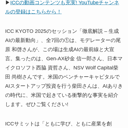
▶
ICCの動画コンテンツも充実! YouTubeチャンネ
ルの登録はこちらから！
ICC KYOTO 2025のセッション「徹底解説 – 生成
AIの最新動向」、全7回の①は、モデレーターの尾
原 和啓さんが、この場は生成AIの最前線と大宣
言。集ったのは、Gen-AX砂金 信一郎さん、日本マ
イクロソフト西脇 資哲さん、NSV Wolf Capital柴
田 尚樹さんです。米国のベンチャーキャピタルで
AIスタートアップ投資を行う柴田さんは、AIありき
の時代に、米国で起きている衝撃的な事実を紹介
します。ぜひご覧ください!
ICCサミットは「ともに学び、ともに産業を創