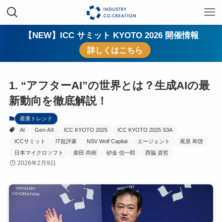
【NEW】ICC サミット KYOTO 2026 開催情報
詳しくはこちら
1. “アフターAI”の世界とは？生成AIの最
新動向を徹底解説！
産業トレンド
AI
Gen-AX
ICC KYOTO 2025
ICC KYOTO 2025 S3A
ICCサミット
IT批評家
NSV Wolf Capital
エージェント
尾原 和啓
日本マイクロソフト
柴田 尚樹
砂金 信一郎
西脇 資哲
2026年2月9日