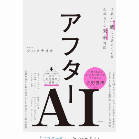
『
アフターAI
』（Amazonより）