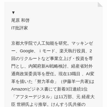
▼
尾原 和啓
IT批評家
京都大学院で人工知能を研究。マッキンゼ
ー、Google、ｉモード、楽天執行役員、2
回のリクルートなど事業立上げ・投資を専
門とし、内閣府新AI戦略検討、経産省対外
通商政策委員等を歴任。現在13職目 、AI変
革を描いた「努力革命」（伊藤羊一共著)は
Amazonビジネス書にて新着3日連続1位
「アフターデジタル」は11万部、元 経産大
臣 世耕氏より推挙。けんすう氏共催の