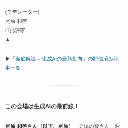
(モデレーター)
尾原 和啓
IT批評家
▲
▶
『徹底解説 – 生成AIの最新動向』の配信済み記
事一覧
この会場は生成AIの最前線！
尾原 和啓さん（以下、尾原）
会場の皆さん、お