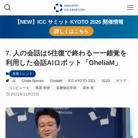
【NEW】ICC サミット KYOTO 2026 開催情報
詳しくはこちら
7. 人の会話は5往復で終わるーー錯覚を
利用した会話AIロボット「GheliaM」
産業トレンド
AI
Ghelia Spectre
GheliaM
ICC KYOTO 2021
S12D
ギリア
コンピュータ
尾原 和啓
深層強化学習
清水 亮
2021年11月22日