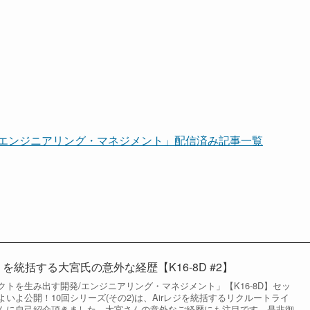
/エンジニアリング・マネジメント」配信済み記事一覧
」を統括する大宮氏の意外な経歴【K16-8D #2】
トを生み出す開発/エンジニアリング・マネジメント」【K16-8D】セッ
いよ公開！10回シリーズ(その2)は、Airレジを統括するリクルートライ
んに自己紹介頂きました。大宮さんの意外なご経歴にも注目です。是非御