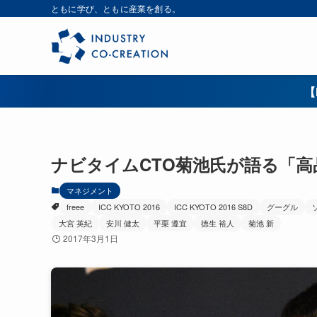
ともに学び、ともに産業を創る。
【
ナビタイムCTO菊池氏が語る「高品
マネジメント
freee
ICC KYOTO 2016
ICC KYOTO 2016 S8D
グーグル
大宮 英紀
安川 健太
平栗 遵宜
徳生 裕人
菊池 新
2017年3月1日