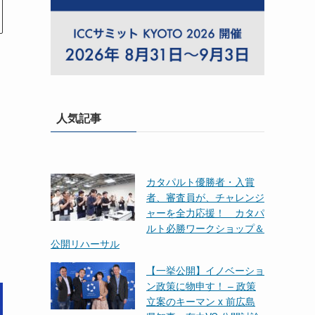
人気記事
カタパルト優勝者・入賞
者、審査員が、チャレンジ
ャーを全力応援！ カタパ
ルト必勝ワークショップ＆
公開リハーサル
【一挙公開】イノベーショ
ン政策に物申す！ – 政策
立案のキーマン x 前広島