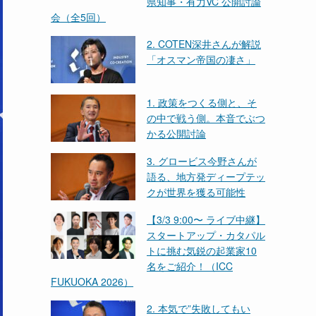
県知事・有力VC 公開討論
会（全5回）
2. COTEN深井さんが解説
「オスマン帝国の凄さ」
1. 政策をつくる側と、そ
の中で戦う側。本音でぶつ
かる公開討論
3. グロービス今野さんが
語る、地方発ディープテッ
クが世界を獲る可能性
【3/3 9:00〜 ライブ中継】
スタートアップ・カタパル
トに挑む気鋭の起業家10
名をご紹介！（ICC
FUKUOKA 2026）
2. 本気で”失敗してもい