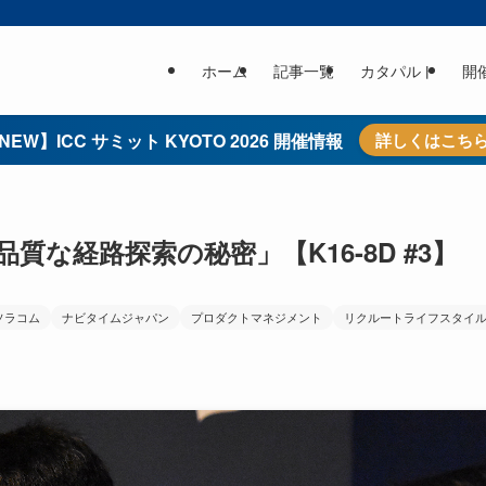
ホーム
記事一覧
カタパルト
開
NEW】ICC サミット KYOTO 2026 開催情報
詳しくはこち
質な経路探索の秘密」【K16-8D #3】
ソラコム
ナビタイムジャパン
プロダクトマネジメント
リクルートライフスタイ