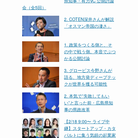
県知事・有力VC 公開討論
会（全5回）
2. COTEN深井さんが解説
「オスマン帝国の凄さ」
1. 政策をつくる側と、そ
の中で戦う側。本音でぶつ
かる公開討論
3. グロービス今野さんが
語る、地方発ディープテッ
クが世界を獲る可能性
2. 本気で”失敗してもい
い”と言った前・広島県知
事の県政改革
【2/18 9:00〜 ライブ中
継】スタートアップ・カタ
パルトに集う気鋭の起業家