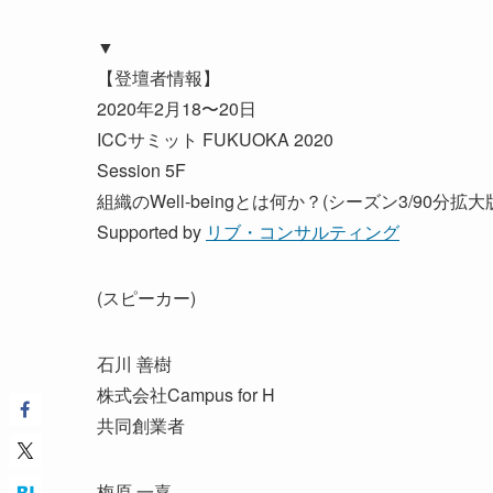
▼
【登壇者情報】
2020年2月18〜20日
ICCサミット FUKUOKA 2020
Session 5F
組織のWell-beingとは何か？(シーズン3/90分拡大
Supported by
リブ・コンサルティング
(スピーカー)
石川 善樹
株式会社Campus for H
共同創業者
梅原 一嘉