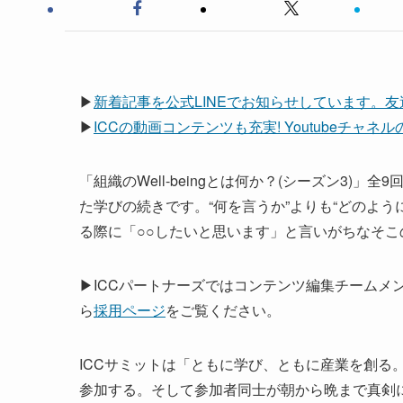
▶
新着記事を公式LINEでお知らせしています。
▶
ICCの動画コンテンツも充実! Youtubeチャ
「組織のWell-beingとは何か？(シーズン3)
た学びの続きです。“何を言うか”よりも“どのよ
る際に「○○したいと思います」と言いがちなそこ
▶ICCパートナーズではコンテンツ編集チームメ
ら
採用ページ
をご覧ください。
ICCサミットは「ともに学び、ともに産業を創る。
参加する。そして参加者同士が朝から晩まで真剣