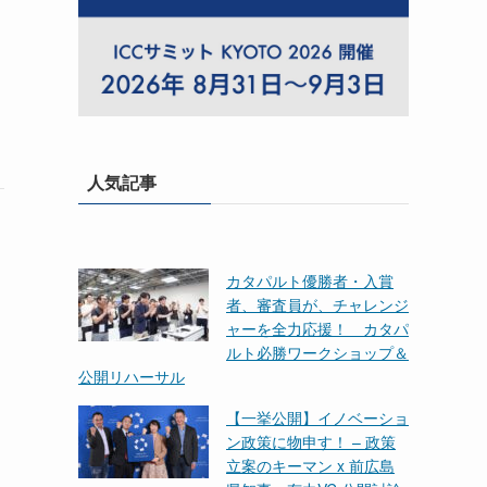
人気記事
カタパルト優勝者・入賞
者、審査員が、チャレンジ
ャーを全力応援！ カタパ
ルト必勝ワークショップ＆
公開リハーサル
【一挙公開】イノベーショ
ン政策に物申す！ – 政策
立案のキーマン x 前広島