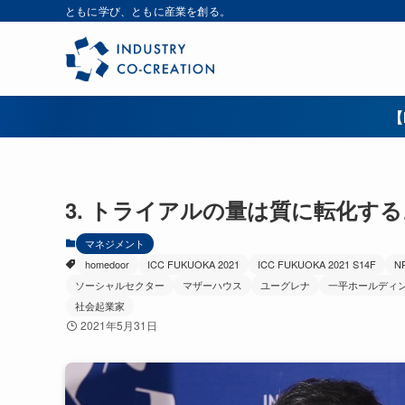
ともに学び、ともに産業を創る。
【
3. トライアルの量は質に転化す
マネジメント
homedoor
ICC FUKUOKA 2021
ICC FUKUOKA 2021 S14F
N
ソーシャルセクター
マザーハウス
ユーグレナ
一平ホールディ
社会起業家
2021年5月31日