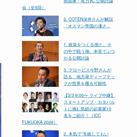
県知事・有力VC 公開討論
会（全5回）
2. COTEN深井さんが解説
「オスマン帝国の凄さ」
1. 政策をつくる側と、そ
の中で戦う側。本音でぶつ
かる公開討論
3. グロービス今野さんが
語る、地方発ディープテッ
クが世界を獲る可能性
【3/3 9:00〜 ライブ中継】
スタートアップ・カタパル
トに挑む気鋭の起業家10
名をご紹介！（ICC
FUKUOKA 2026）
2. 本気で”失敗してもい