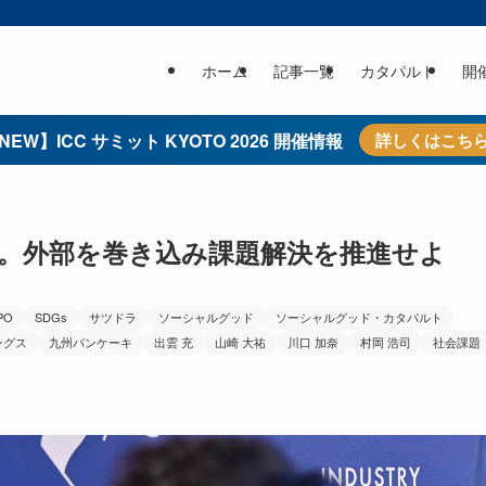
ホーム
記事一覧
カタパルト
開
NEW】ICC サミット KYOTO 2026 開催情報
詳しくはこち
る。外部を巻き込み課題解決を推進せよ
PO
SDGs
サツドラ
ソーシャルグッド
ソーシャルグッド・カタパルト
ングス
九州パンケーキ
出雲 充
山崎 大祐
川口 加奈
村岡 浩司
社会課題