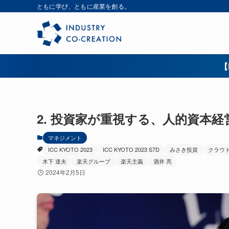
ともに学び、ともに産業を創る。
【
2. 投資家が重視する、人的資本
マネジメント
ICC KYOTO 2023
ICC KYOTO 2023 S7D
みさき投資
クラウ
木下 達夫
楽天グループ
楽天主義
酒井 亮
2024年2月5日