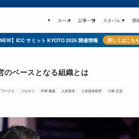
ホーム
記事一覧
カタパルト
開
NEW】ICC サミット KYOTO 2026 開催情報
詳しくはこち
経営のベースとなる組織とは
ドワークス
メルカリ
中神 康議
人的資本
人的資本経営
小林 正忠