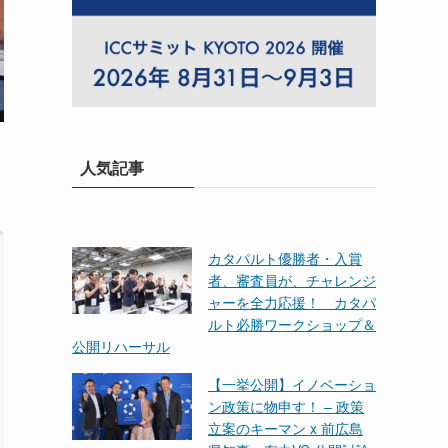
人気記事
カタパルト優勝者・入賞
者、審査員が、チャレンジ
ャーを全力応援！ カタパ
ルト必勝ワークショップ＆
公開リハーサル
【一挙公開】イノベーショ
ン政策に物申す！ – 政策
立案のキーマン x 前広島