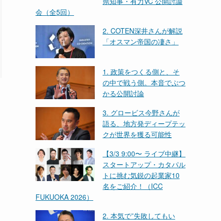
県知事・有力VC 公開討論
会（全5回）
2. COTEN深井さんが解説
「オスマン帝国の凄さ」
1. 政策をつくる側と、そ
の中で戦う側。本音でぶつ
かる公開討論
3. グロービス今野さんが
語る、地方発ディープテッ
クが世界を獲る可能性
【3/3 9:00〜 ライブ中継】
スタートアップ・カタパル
トに挑む気鋭の起業家10
名をご紹介！（ICC
FUKUOKA 2026）
2. 本気で”失敗してもい