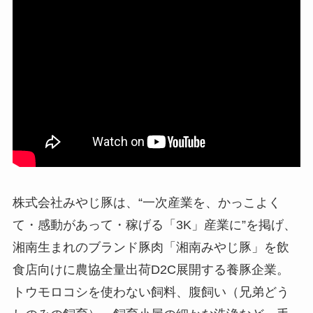
株式会社みやじ豚は、“一次産業を、かっこよく
て・感動があって・稼げる「3K」産業に”を掲げ、
湘南生まれのブランド豚肉「湘南みやじ豚」を飲
食店向けに農協全量出荷D2C展開する養豚企業。
トウモロコシを使わない飼料、腹飼い（兄弟どう