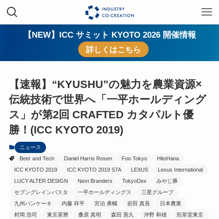
【NEW】ICC サミット KYOTO 2026 開催情報
詳しくはこちら
【速報】“KYUSHU”の魅力を農業資源×
伝統技術で世界へ「一平ホールディング
ス」が第2回 CRAFTED カタパルト優
勝！(ICC KYOTO 2019)
ニュース
Beer and Tech
Daniel Harris Rosen
Foo Tokyo
HitoHana
ICC KYOTO 2019
ICC KYOTO 2019 S7A
LEXUS
Lexus International
LUCY ALTER DESIGN
Next Branders
TokyoDex
みやじ豚
セブングレインパスタ
一平ホールディングス
三星グループ
九州パンケーキ
内藤 祥平
宮治 勇輔
岩田 真吾
日本農業
村岡 浩司
東京茶寮
桑原 真明
森田 憲久
沖野 和雄
煎茶堂東京