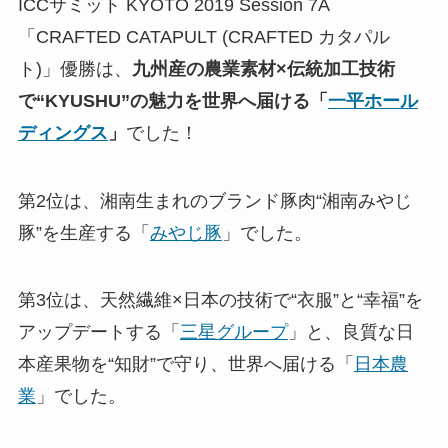
ICCサミット KYOTO 2019 Session 7A
「CRAFTED CATAPULT (CRAFTED カタパル
ト)」優勝は、
九州産の農業素材×伝統加工技術
で“KYUSHU”の魅力を世界へ届ける「
一平ホール
ディングス
」
でした！
第2位は、湘南生まれのブランド豚肉“湘南みやじ
豚”を生産する「
みやじ豚
」でした。
第3位は、天然繊維×日本の技術で“衣服”と“幸福”を
アップデートする「
三星グループ
」と、良質な日
本産果物を“知財”で守り、世界へ届ける「
日本農
業
」でした。