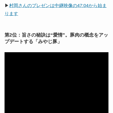
▶
村岡さんのプレゼンは中継映像の47:04から始ま
ります
第2位：旨さの秘訣は“愛情”。豚肉の概念をアッ
プデートする「みやじ豚」