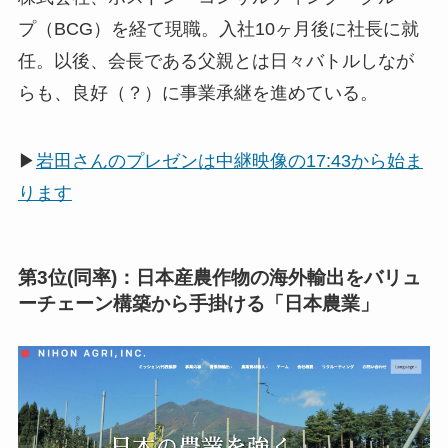
プ（BCG）を経て現職。入社10ヶ月後に社長に就
任。以後、会長である父親とは日々バトルしなが
らも、良好（？）に事業承継を進めている。
▶
岩田さんのプレゼンは中継映像の17:43から始ま
ります
第3位(同率)：日本産農作物の海外輸出をバリュ
ーチェーン構築から手掛ける「日本農業」