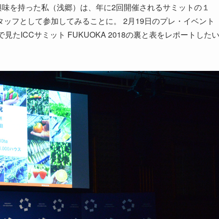
興味を持った私（浅郷）は、年に2回開催されるサミットの１
」にスタッフとして参加してみることに。 2月19日のプレ・イベント
たICCサミット FUKUOKA 2018の裏と表をレポートした