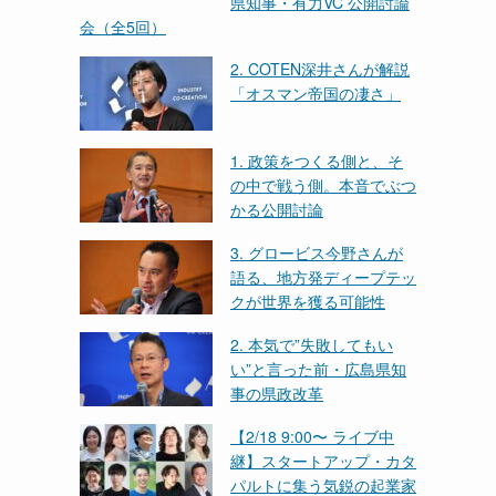
県知事・有力VC 公開討論
会（全5回）
2. COTEN深井さんが解説
「オスマン帝国の凄さ」
1. 政策をつくる側と、そ
の中で戦う側。本音でぶつ
かる公開討論
3. グロービス今野さんが
語る、地方発ディープテッ
クが世界を獲る可能性
2. 本気で”失敗してもい
い”と言った前・広島県知
事の県政改革
【2/18 9:00〜 ライブ中
継】スタートアップ・カタ
パルトに集う気鋭の起業家