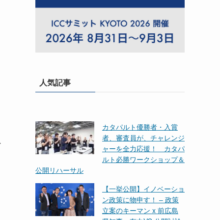
人気記事
カタパルト優勝者・入賞
者、審査員が、チャレンジ
思
ャーを全力応援！ カタパ
ルト必勝ワークショップ＆
公開リハーサル
【一挙公開】イノベーショ
ン政策に物申す！ – 政策
立案のキーマン x 前広島