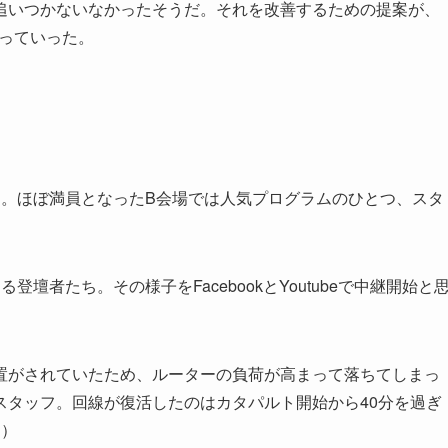
追いつかないなかったそうだ。それを改善するための提案が、
がっていった。
ト。ほぼ満員となったB会場では人気プログラムのひとつ、スタ
壇者たち。その様子をFacebookとYoutubeで中継開始と
置がされていたため、ルーターの負荷が高まって落ちてしまっ
スタッフ。回線が復活したのはカタパルト開始から40分を過ぎ
！）