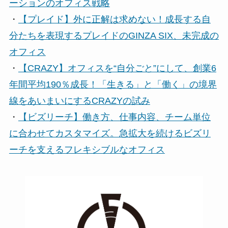
ーションのオフィス戦略
・
【プレイド】外に正解は求めない！成長する自
分たちを表現するプレイドのGINZA SIX、未完成の
オフィス
・
【CRAZY】オフィスを“自分ごと”にして、創業6
年間平均190％成長！「生きる」と「働く」の境界
線をあいまいにするCRAZYの試み
・
【ビズリーチ】働き方、仕事内容、チーム単位
に合わせてカスタマイズ。急拡大を続けるビズリ
ーチを支えるフレキシブルなオフィス