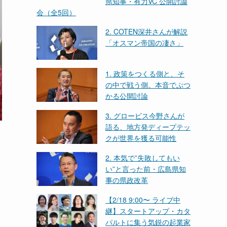
県知事・有力VC 公開討論
会（全5回）
2. COTEN深井さんが解説
「オスマン帝国の凄さ」
1. 政策をつくる側と、そ
の中で戦う側。本音でぶつ
かる公開討論
3. グロービス今野さんが
語る、地方発ディープテッ
クが世界を獲る可能性
2. 本気で”失敗してもい
い”と言った前・広島県知
事の県政改革
【2/18 9:00〜 ライブ中
継】スタートアップ・カタ
パルトに集う気鋭の起業家