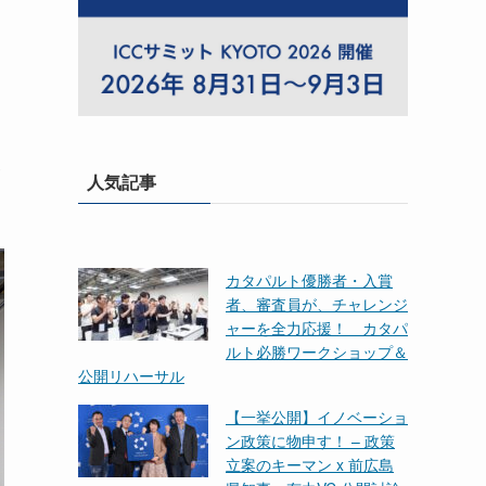
各
人気記事
カタパルト優勝者・入賞
者、審査員が、チャレンジ
ャーを全力応援！ カタパ
ルト必勝ワークショップ＆
公開リハーサル
【一挙公開】イノベーショ
ン政策に物申す！ – 政策
立案のキーマン x 前広島