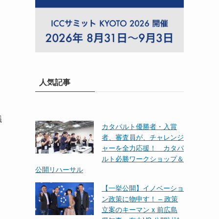
ま
人気記事
議
カタパルト優勝者・入賞
者、審査員が、チャレンジ
ャーを全力応援！ カタパ
ルト必勝ワークショップ＆
公開リハーサル
【一挙公開】イノベーショ
ン政策に物申す！ – 政策
立案のキーマン x 前広島