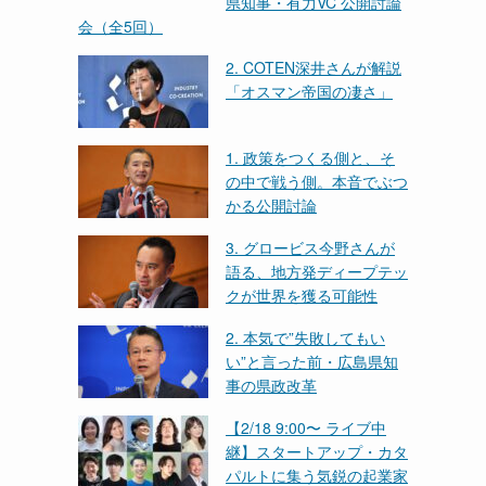
県知事・有力VC 公開討論
会（全5回）
2. COTEN深井さんが解説
「オスマン帝国の凄さ」
1. 政策をつくる側と、そ
の中で戦う側。本音でぶつ
かる公開討論
3. グロービス今野さんが
語る、地方発ディープテッ
クが世界を獲る可能性
2. 本気で”失敗してもい
い”と言った前・広島県知
事の県政改革
【2/18 9:00〜 ライブ中
継】スタートアップ・カタ
パルトに集う気鋭の起業家