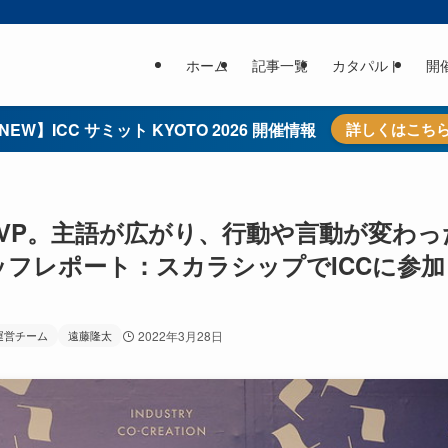
ホーム
記事一覧
カタパルト
開
NEW】ICC サミット KYOTO 2026 開催情報
詳しくはこち
MVP。主語が広がり、行動や言動が変わっ
ッフレポート：スカラシップでICCに参加
運営チーム
遠藤隆太
2022年3月28日