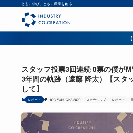
ともに学び、ともに産業を創る。
【
スタッフ投票3回連続 0票の僕が
3年間の軌跡（遠藤 隆太）【スタ
して】
レポート
ICC FUKUOKA 2022
スカラシップ
レポート