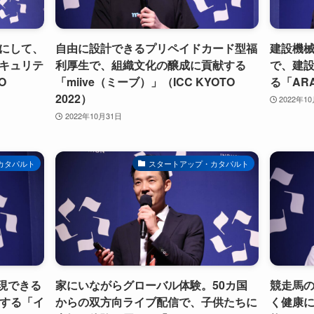
にして、
自由に設計できるプリペイドカード型福
建設機
キュリテ
利厚生で、組織文化の醸成に貢献する
で、建
O
「miive（ミーブ）」（ICC KYOTO
る「ARA
2022）
2022年1
2022年10月31日
カタパルト
スタートアップ・カタパルト
再現できる
家にいながらグローバル体験。50カ国
競走馬の
減する「イ
からの双方向ライブ配信で、子供たちに
く健康