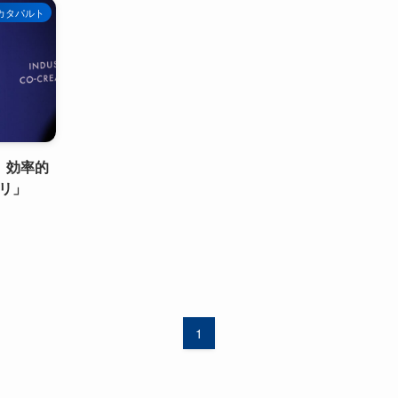
カタパルト
、効率的
リ」
1