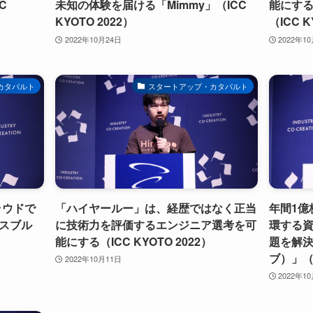
C
未知の体験を届ける「Mimmy」（ICC
能にする
KYOTO 2022）
（ICC K
2022年10月24日
2022年1
カタパルト
スタートアップ・カタパルト
ラウドで
「ハイヤールー」は、経歴ではなく正当
年間1億
スブル
に技術力を評価するエンジニア選考を可
環する資
能にする（ICC KYOTO 2022）
題を解決す
ブ）」（I
2022年10月11日
2022年1