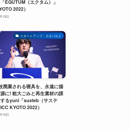
「EQUTUM（エクタム）」
YOTO 2022）
0月13日
スタートアップ・カタパルト
枚廃棄される寝具を、永遠に循
源に! 粗大ごみと再生素材の課
るyuni「susteb（サステ
CC KYOTO 2022）
0月10日