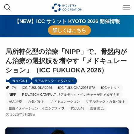
【NEW】ICC サミット KYOTO 2026 開催情報
詳しくはこちら
局所特化型の治療「NIPP」で、骨盤内が
ん治療の選択肢を増やす「メドキュレー
ション」（ICC FUKUOKA 2026）
カタパルト
リアルテック・カタパルト
7A
ICC FUKUOKA 2026
ICC FUKUOKA 2026 S7A
ICCサミット
NIPP
REALTECH CATAPULT リアルテック・ベンチャーが世界を変える
がん治療
カタパルト
メドキュレーション
リアルテック・カタパルト
慶應イノベーション・イニシアティブ
抗がん剤
柴垣 知広
2026年6月29日