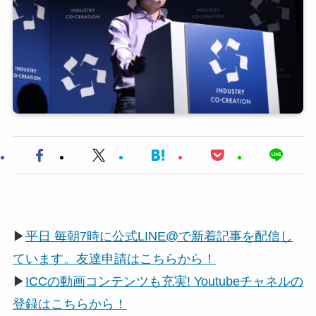
▶
平日 毎朝7時に公式LINE@で新着記事を配信し
ています。友達申請はこちらから！
▶
ICCの動画コンテンツも充実! Youtubeチャネルの
登録はこちらから！