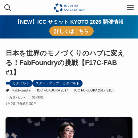
【NEW】ICC サミット KYOTO 2026 開催情報
詳しくはこちら
日本を世界のモノづくりのハブに変え
る！FabFoundryの挑戦【F17C-FAB
#1】
カタパルト
スタートアップ・カタパルト
FabFoundry
ICC FUKUOKA 2017
ICC FUKUOKA 2017 S1B
カタパルト
関 信浩
2017年6月30日