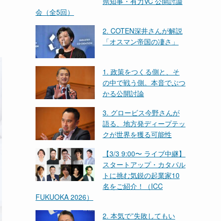
県知事・有力VC 公開討論
会（全5回）
2. COTEN深井さんが解説
「オスマン帝国の凄さ」
1. 政策をつくる側と、そ
の中で戦う側。本音でぶつ
かる公開討論
3. グロービス今野さんが
語る、地方発ディープテッ
クが世界を獲る可能性
【3/3 9:00〜 ライブ中継】
スタートアップ・カタパル
トに挑む気鋭の起業家10
名をご紹介！（ICC
FUKUOKA 2026）
2. 本気で”失敗してもい