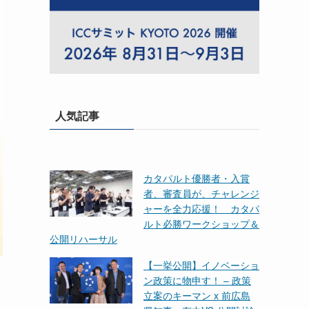
人気記事
カタパルト優勝者・入賞
者、審査員が、チャレンジ
ャーを全力応援！ カタパ
ルト必勝ワークショップ＆
公開リハーサル
【一挙公開】イノベーショ
ン政策に物申す！ – 政策
立案のキーマン x 前広島