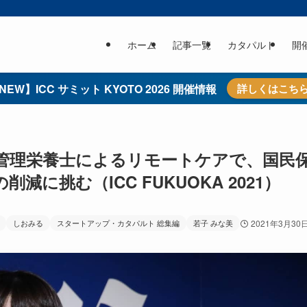
ホーム
記事一覧
カタパルト
開
NEW】ICC サミット KYOTO 2026 開催情報
詳しくはこち
専属の管理栄養士によるリモートケアで、国民
に挑む（ICC FUKUOKA 2021）
しおみる
スタートアップ・カタパルト 総集編
若子 みな美
2021年3月30