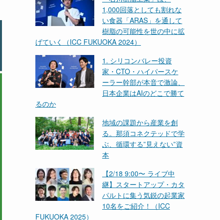
1,000回落としても割れな
い食器「ARAS」を通して
樹脂の可能性を世の中に拡
げていく（ICC FUKUOKA 2024）
1. シリコンバレー投資
家・CTO・ハイパースケ
ーラー幹部が本音で激論、
日本企業はAIのどこで勝て
るのか
地域の課題から産業を創
る。那須コネクテッドで学
ぶ、循環する”見えない”資
本
【2/18 9:00〜 ライブ中
継】スタートアップ・カタ
パルトに集う気鋭の起業家
10名をご紹介！（ICC
FUKUOKA 2025）