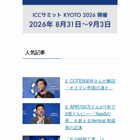
人気記事
2. COTEN深井さんが解説
「オスマン帝国の凄さ」
2. ARR700万ドルが1年で
2億ドルに──「SaaSの
死」を超えるVertical AI成
長の正体
「石川樹脂工業」は、