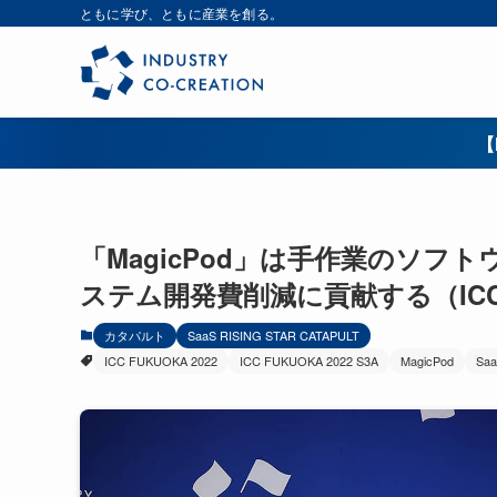
ともに学び、ともに産業を創る。
【
「MagicPod」は手作業のソ
ステム開発費削減に貢献する（ICC F
カタパルト
SaaS RISING STAR CATAPULT
ICC FUKUOKA 2022
ICC FUKUOKA 2022 S3A
MagicPod
Sa