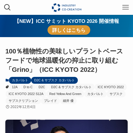
【NEW】ICC サミット KYOTO 2026 開催情報
詳しくはこちら
100％植物性の美味しいプラントベース
フードで地球温暖化の抑止に取り組む
「Grino」（ICC KYOTO 2022）
カタパルト
D2C & サブスク カタパルト
12A
D to C
D2C
D2C & サブスク カタパルト
ICC KYOTO 2022
ICC KYOTO 2022 S12A
Red Yellow And Green
カタパルト
サブスク
サブスクリプション
プレイド
細井 優
2022年12月4日