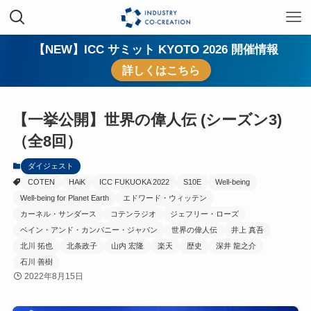
【NEW】ICC サミット KYOTO 2026 開催情報
詳しくはこちら
【一挙公開】世界の偉人伝 (シーズン3)
（全8回）
ダイジェスト
COTEN
HAiK
ICC FUKUOKA 2022
S10E
Well-being
Well-being for Planet Earth
エドワード・ウィッテン
カーネル・サンダース
コテンラジオ
ジェフリー・ローズ
ベイン・アンド・カンパニー・ジャパン
世界の偉人伝
井上 真吾
北川 拓也
北条政子
山内 宏隆
楽天
歴史
深井 龍之介
石川 善樹
2022年8月15日