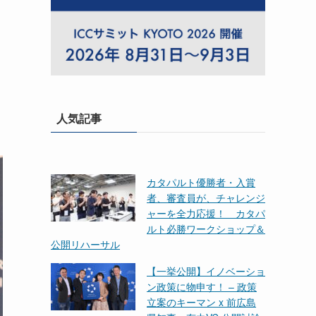
人気記事
カタパルト優勝者・入賞
者、審査員が、チャレンジ
ャーを全力応援！ カタパ
ルト必勝ワークショップ＆
公開リハーサル
【一挙公開】イノベーショ
ン政策に物申す！ – 政策
立案のキーマン x 前広島