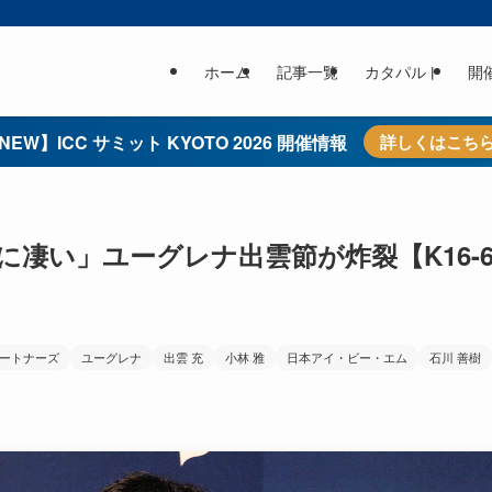
ホーム
記事一覧
カタパルト
開
NEW】ICC サミット KYOTO 2026 開催情報
詳しくはこち
凄い」ユーグレナ出雲節が炸裂【K16-6
パートナーズ
ユーグレナ
出雲 充
小林 雅
日本アイ・ビー・エム
石川 善樹