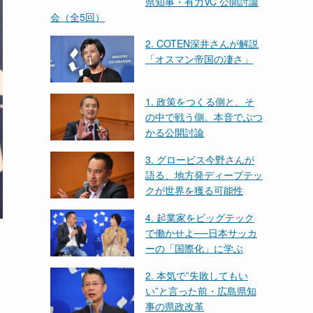
県知事・有力VC 公開討論
会（全5回）
2. COTEN深井さんが解説
「オスマン帝国の凄さ」
1. 政策をつくる側と、そ
の中で戦う側。本音でぶつ
かる公開討論
3. グロービス今野さんが
語る、地方発ディープテッ
クが世界を獲る可能性
4. 起業家をビッグテック
で働かせよ──日本サッカ
ーの「国際化」に学ぶ
2. 本気で”失敗してもい
い”と言った前・広島県知
事の県政改革