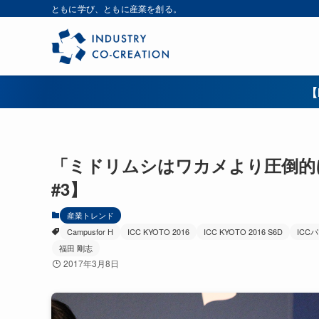
ともに学び、ともに産業を創る。
【
「ミドリムシはワカメより圧倒的に
#3】
産業トレンド
Campusfor H
ICC KYOTO 2016
ICC KYOTO 2016 S6D
ICC
福田 剛志
2017年3月8日