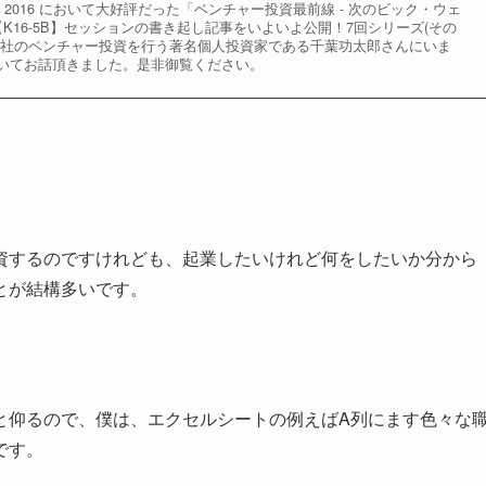
TO 2016 において大好評だった「ベンチャー投資最前線 - 次のビック・ウェ
K16-5B】セッションの書き起し記事をいよいよ公開！7回シリーズ(その
と30社のベンチャー投資を行う著名個人投資家である千葉功太郎さんにいま
いてお話頂きました。是非御覧ください。
するのですけれども、起業したいけれど何をしたいか分から
とが結構多いです。
と仰るので、僕は、エクセルシートの例えばA列にます色々な
です。