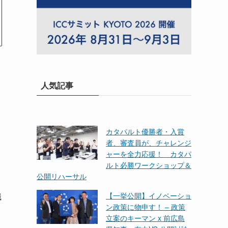
人気記事
カタパルト優勝者・入賞
者、審査員が、チャレンジ
ャーを全力応援！ カタパ
ルト必勝ワークショップ＆
公開リハーサル
職
【一挙公開】イノベーショ
ン政策に物申す！ – 政策
立案のキーマン x 前広島