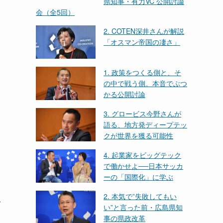
県知事・有力VC 公開討論
会（全5回）
2. COTEN深井さんが解説
「オスマン帝国の凄さ」
1. 政策をつくる側と、そ
の中で戦う側。本音でぶつ
かる公開討論
3. グロービス今野さんが
語る、地方発ディープテッ
クが世界を獲る可能性
4. 起業家をビッグテック
で働かせよ──日本サッカ
ーの「国際化」に学ぶ
2. 本気で”失敗してもい
て
い”と言った前・広島県知
事の県政改革