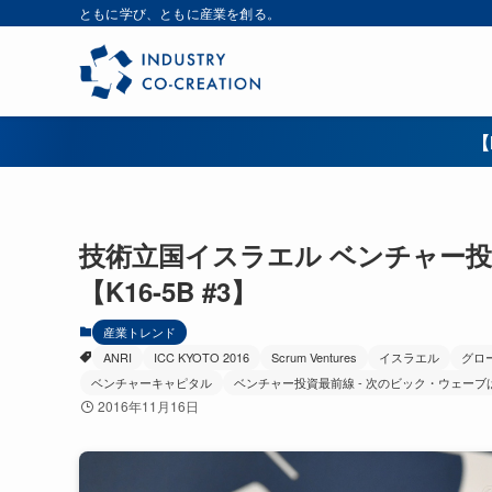
ともに学び、ともに産業を創る。
【
技術立国イスラエル ベンチャー投
【K16-5B #3】
産業トレンド
ANRI
ICC KYOTO 2016
Scrum Ventures
イスラエル
グロ
ベンチャーキャピタル
ベンチャー投資最前線 - 次のビック・ウェーブ
2016年11月16日