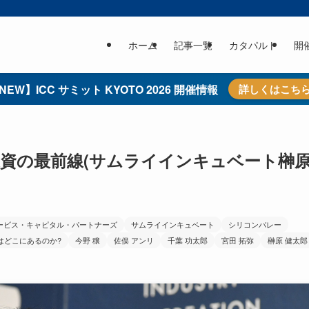
ホーム
記事一覧
カタパルト
開
NEW】ICC サミット KYOTO 2026 開催情報
詳しくはこち
資の最前線(サムライインキュベート榊原
ービス・キャピタル・パートナーズ
サムライインキュベート
シリコンバレー
はどこにあるのか?
今野 穣
佐俣 アンリ
千葉 功太郎
宮田 拓弥
榊原 健太郎