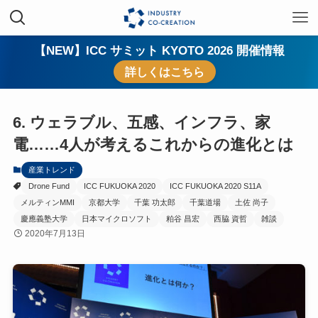
【NEW】ICC サミット KYOTO 2026 開催情報
詳しくはこちら
6. ウェラブル、五感、インフラ、家
電……4人が考えるこれからの進化とは
産業トレンド
Drone Fund
ICC FUKUOKA 2020
ICC FUKUOKA 2020 S11A
メルティンMMI
京都大学
千葉 功太郎
千葉道場
土佐 尚子
慶應義塾大学
日本マイクロソフト
粕谷 昌宏
西脇 資哲
雑談
2020年7月13日