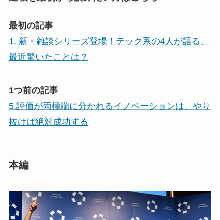
最初の記事
1. 新・雑談シリーズ登場！テック系の4人が語る、
最近驚いたことは？
1つ前の記事
5.評価が両極端に分かれるイノベーションは、やり
抜けば絶対成功する
本編