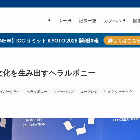
ホーム
記事一覧
カタパルト
開
NEW】ICC サミット KYOTO 2026 開催情報
詳しくはこち
文化を生み出すヘラルボニー
イバーシティ
ヘラルボニー
マザーハウス
ユーグレナ
リュウ シーチャウ