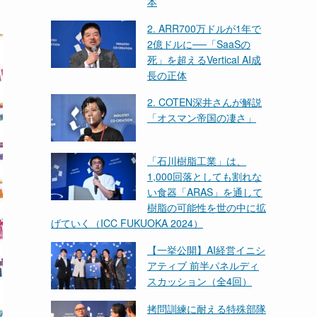
本
2. ARR700万ドルが1年で
2億ドルに──「SaaSの
死」を超えるVertical AI成
長の正体
2. COTEN深井さんが解説
「オスマン帝国の凄さ」
「石川樹脂工業」は、
1,000回落としても割れな
い食器「ARAS」を通して
樹脂の可能性を世の中に拡
げていく（ICC FUKUOKA 2024）
【一挙公開】AI経営イニシ
アティブ 前半パネルディ
スカッション（全4回）
拷問訓練に耐える特殊部隊