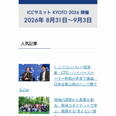
人気記事
1. シリコンバレー投資
家・CTO・ハイパースケ
ーラー幹部が本音で激論、
日本企業はAIのどこで勝て
るのか
地域の課題から産業を創
る。那須コネクテッドで学
ぶ、循環する”見えない”資