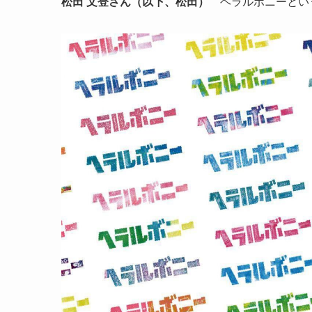
松田 文登さん（以下、松田）
ヘラルボニーとい