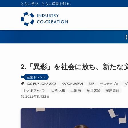
ともに学び、ともに産業を創る。
【
2.「異彩」を社会に放ち、新たな
産業トレンド
ICC FUKUOKA 2022
KAPOK JAPAN
S4F
サステナブル
ダ
レノボジャパン
山崎 大祐
工藤 萌
松田 文登
深井 喜翔
2022年8月22日