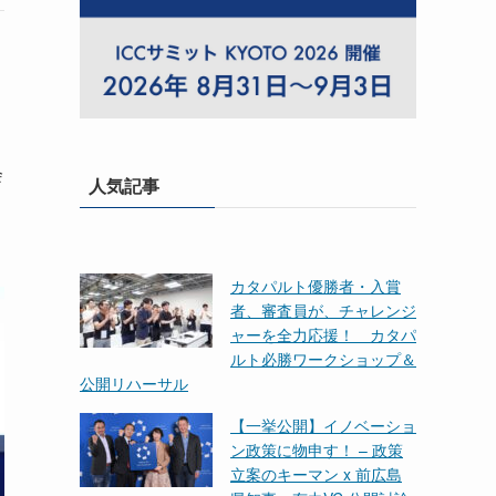
会
人気記事
カタパルト優勝者・入賞
者、審査員が、チャレンジ
ャーを全力応援！ カタパ
ルト必勝ワークショップ＆
公開リハーサル
【一挙公開】イノベーショ
ン政策に物申す！ – 政策
立案のキーマン x 前広島