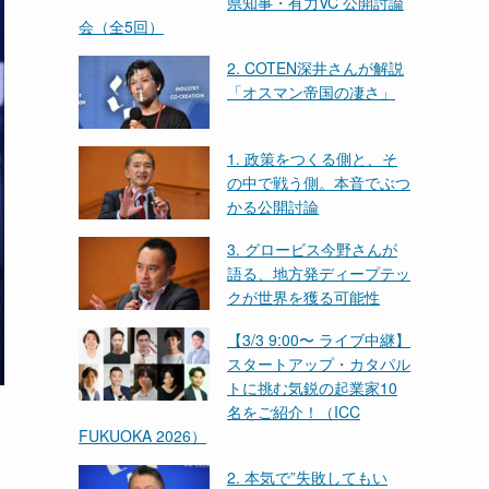
県知事・有力VC 公開討論
会（全5回）
2. COTEN深井さんが解説
「オスマン帝国の凄さ」
1. 政策をつくる側と、そ
の中で戦う側。本音でぶつ
かる公開討論
3. グロービス今野さんが
語る、地方発ディープテッ
クが世界を獲る可能性
【3/3 9:00〜 ライブ中継】
スタートアップ・カタパル
トに挑む気鋭の起業家10
名をご紹介！（ICC
FUKUOKA 2026）
2. 本気で”失敗してもい