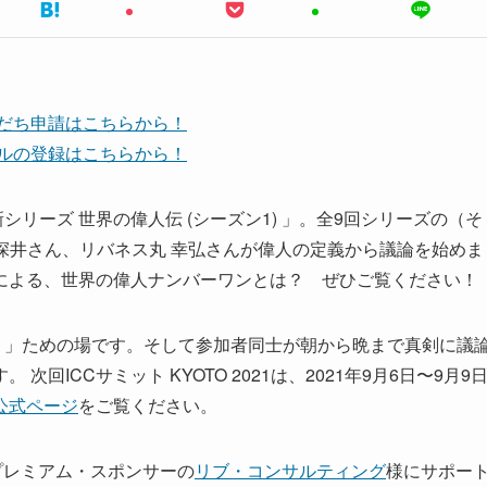
友だち申請はこちらから！
ンネルの登録はこちらから！
シリーズ 世界の偉人伝 (シーズン1) 」。全9回シリーズの（そ
、深井さん、リバネス丸 幸弘さんが偉人の定義から議論を始めま
による、世界の偉人ナンバーワンとは？ ぜひご覧ください！
。」ための場です。そして参加者同士が朝から晩まで真剣に議
ICCサミット KYOTO 2021は、2021年9月6日〜9月9
公式ページ
をご覧ください。
1 プレミアム・スポンサーの
リブ・コンサルティング
様にサポー