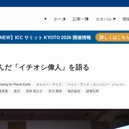
ホーム
記事一覧
カタパルト
開
NEW】ICC サミット KYOTO 2026 開催情報
詳しくはこち
選んだ「イチオシ偉人」を語る
-being for Planet Earth
キャリー・マリス
ベイン・アンド・カンパニー・ジャパン
尾芭蕉
楽天
深井 龍之介
石川 善樹
福沢諭吉
諸葛孔明