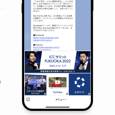
論
日
ト