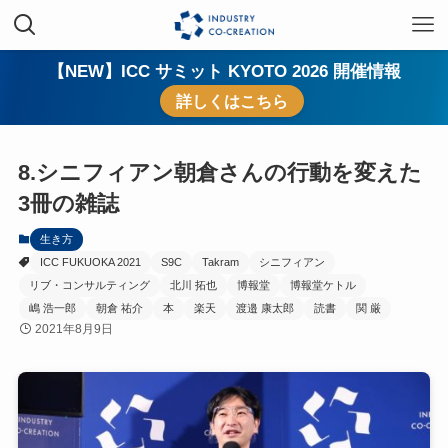
【NEW】ICC サミット KYOTO 2026 開催情報
詳しくはこちら
8.シニフィアン朝倉さんの行動を変えた
3冊の雑誌
生き方
ICC FUKUOKA 2021
S9C
Takram
シニフィアン
リブ・コンサルティング
北川 拓也
博報堂
博報堂ケトル
嶋 浩一郎
朝倉 祐介
本
楽天
渡邉 康太郎
読書
関 厳
2021年8月9日