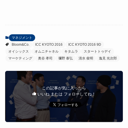
マネジメント
Bloom&Co.
ICC KYOTO 2016
ICC KYOTO 2016 9D
オイシックス
オムニチャネル
キタムラ
スタートトゥデイ
マーケティング
奥谷 孝司
彌野 泰弘
清水 俊明
逸見 光次郎
この記事が気に入ったら
いいね または フォローしてね！