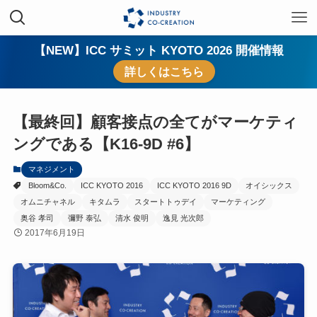
【NEW】ICC サミット KYOTO 2026 開催情報
詳しくはこちら
【最終回】顧客接点の全てがマーケティ
ングである【K16-9D #6】
マネジメント
Bloom&Co.
ICC KYOTO 2016
ICC KYOTO 2016 9D
オイシックス
オムニチャネル
キタムラ
スタートトゥデイ
マーケティング
奥谷 孝司
彌野 泰弘
清水 俊明
逸見 光次郎
2017年6月19日