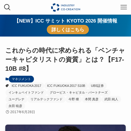
【NEW】ICC サミット KYOTO 2026 開催情報
詳しくはこちら
これからの時代に求められる「ベンチャ
ーキャピタリストの資質」とは？【F17-
10B #8】
マネジメント
ICC FUKUOKA 2017
ICC FUKUOKA 2017 S10B
UBS証券
インキュベイトファンド
グロービス・キャピタル・パートナーズ
ユーグレナ
リアルテックファンド
今野 穣
本間 真彦
武田 純人
永田 暁彦
2017年6月28日