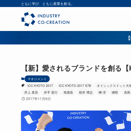
ともに学び、ともに産業を創る。
【
【新】愛されるブランドを創る【K17
マネジメント
ICC KYOTO 2017
ICC KYOTO 2017 S7B
オイシックスドット大
井上 真吾
井手 直行
旭酒造
桜井 博志
榊 淳
獺祭
高島
2017年11月6日