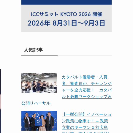
人気記事
カタパルト優勝者・入賞
者、審査員が、チャレンジ
ャーを全力応援！ カタパ
ルト必勝ワークショップ＆
公開リハーサル
【一挙公開】イノベーショ
ン政策に物申す！ – 政策
立案のキーマン x 前広島