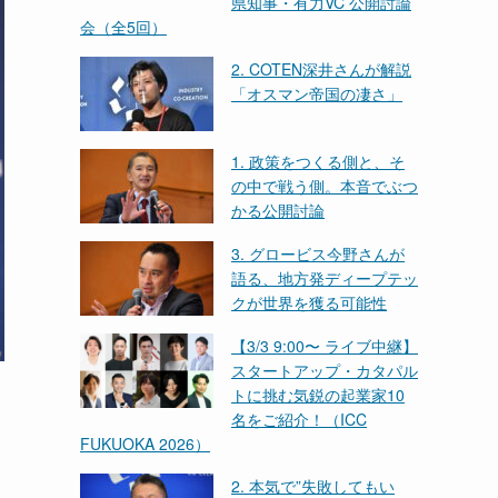
県知事・有力VC 公開討論
会（全5回）
2. COTEN深井さんが解説
「オスマン帝国の凄さ」
1. 政策をつくる側と、そ
の中で戦う側。本音でぶつ
かる公開討論
3. グロービス今野さんが
語る、地方発ディープテッ
クが世界を獲る可能性
【3/3 9:00〜 ライブ中継】
スタートアップ・カタパル
トに挑む気鋭の起業家10
名をご紹介！（ICC
FUKUOKA 2026）
2. 本気で”失敗してもい