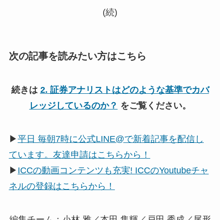
(続)
次の記事を読みたい方はこちら
続きは
2. 証券アナリストはどのような基準でカバ
レッジしているのか？
をご覧ください。
▶
平日 毎朝7時に公式LINE@で新着記事を配信し
ています。友達申請はこちらから！
▶
ICCの動画コンテンツも充実! ICCのYoutubeチャ
ネルの登録はこちらから！
編集チーム：小林 雅／本田 隼輝／戸田 秀成／尾形