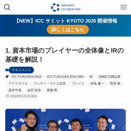
【NEW】ICC サミット KYOTO 2026 開催情報
詳しくはこちら
1. 資本市場のプレイヤーの全体像とIRの
基礎を解説！
マネジメント
ICC FUKUOKA 2018
ICC FUKUOKA 2018 S6D
IR
SMBC日興証券
アイスタイル
クレディ・スイス証券
プレイド
米島 慶一
菅原 敬
資本市場
金田 拓也
齋藤 剛
2018年10月29日