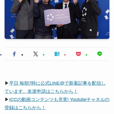
▶
平日 毎朝7時に公式LINE@で新着記事を配信し
ています。友達申請はこちらから！
▶
ICCの動画コンテンツも充実! Youtubeチャネルの
登録はこちらから！