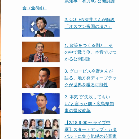
県知事・有力VC 公開討論
会（全5回）
2. COTEN深井さんが解説
「オスマン帝国の凄さ」
1. 政策をつくる側と、そ
の中で戦う側。本音でぶつ
かる公開討論
3. グロービス今野さんが
語る、地方発ディープテッ
クが世界を獲る可能性
2. 本気で”失敗してもい
い”と言った前・広島県知
事の県政改革
【2/18 9:00〜 ライブ中
継】スタートアップ・カタ
パルトに集う気鋭の起業家