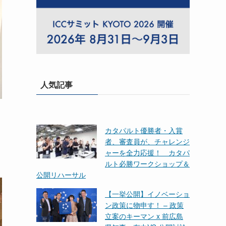
人気記事
カタパルト優勝者・入賞
者、審査員が、チャレンジ
ャーを全力応援！ カタパ
ルト必勝ワークショップ＆
公開リハーサル
【一挙公開】イノベーショ
ン政策に物申す！ – 政策
立案のキーマン x 前広島