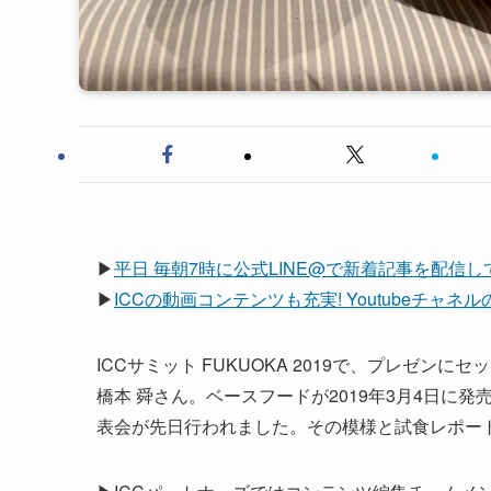
▶
平日 毎朝7時に公式LINE@で新着記事を配信
▶
ICCの動画コンテンツも充実! Youtubeチャ
ICCサミット FUKUOKA 2019で、プレゼ
橋本 舜さん。ベースフードが2019年3月4日に発
表会が先日行われました。その模様と試食レポー