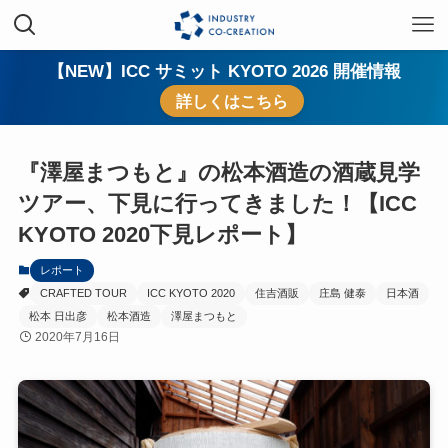
【NEW】ICC サミット KYOTO 2026 開催情報
詳しくはこちら
『澤屋まつもと』の松本酒造の酒蔵見学
ツアー、下見に行ってきました！【ICC
KYOTO 2020下見レポート】
レポート
CRAFTED TOUR
ICC KYOTO 2020
住吉酒販
庄島 健泰
日本酒
松本 日出彦
松本酒造
澤屋まつもと
2020年7月16日