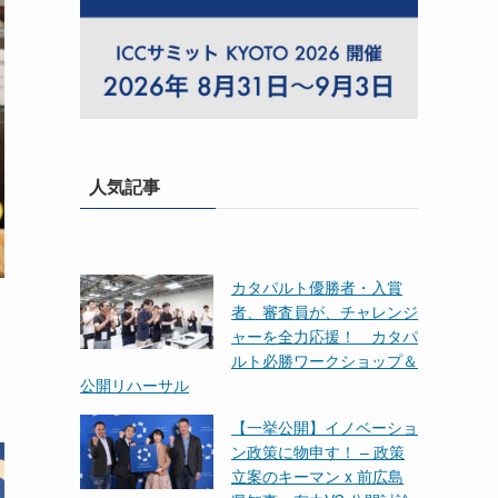
人気記事
カタパルト優勝者・入賞
者、審査員が、チャレンジ
ャーを全力応援！ カタパ
ルト必勝ワークショップ＆
公開リハーサル
【一挙公開】イノベーショ
ン政策に物申す！ – 政策
立案のキーマン x 前広島