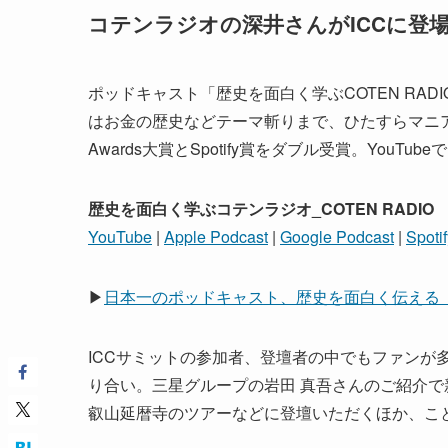
コテンラジオの深井さんがICCに登
ポッドキャスト「歴史を面白く学ぶCOTEN RA
はお金の歴史などテーマ斬りまで、ひたすらマニアック
Awards大賞とSpotify賞をダブル受賞。You
歴史を面白く学ぶコテンラジオ_COTEN RADIO
YouTube
|
Apple Podcast
|
Google Podcast
|
Spotif
▶
日本一のポッドキャスト、歴史を面白く伝える「COTE
ICCサミットの参加者、登壇者の中でもファンが
り合い。三星グループの岩田 真吾さんのご紹介で
叡山延暦寺のツアーなどに登壇いただくほか、こ