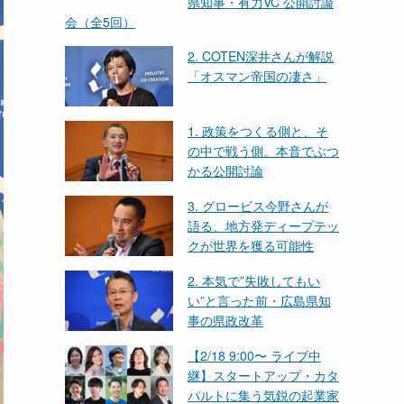
県知事・有力VC 公開討論
会（全5回）
2. COTEN深井さんが解説
「オスマン帝国の凄さ」
1. 政策をつくる側と、そ
の中で戦う側。本音でぶつ
かる公開討論
3. グロービス今野さんが
語る、地方発ディープテッ
クが世界を獲る可能性
2. 本気で”失敗してもい
い”と言った前・広島県知
事の県政改革
【2/18 9:00〜 ライブ中
継】スタートアップ・カタ
パルトに集う気鋭の起業家