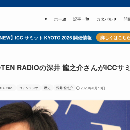
ホーム
記事一覧
カタパルト
開
NEW】ICC サミット KYOTO 2026 開催情報
詳しくはこち
N RADIOの深井 龍之介さんがICCサ
OTO 2020
コテンラジオ
歴史
深井 龍之介
2020年8月13日