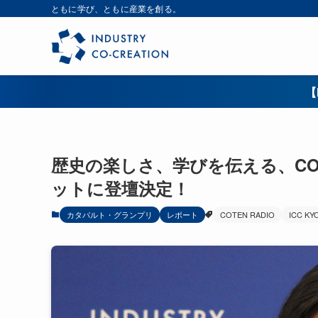
ともに学び、ともに産業を創る。
【
歴史の楽しさ、学びを伝える、COTE
ットに登壇決定！
カタパルト・グランプリ
レポート
COTEN RADIO
ICC KY