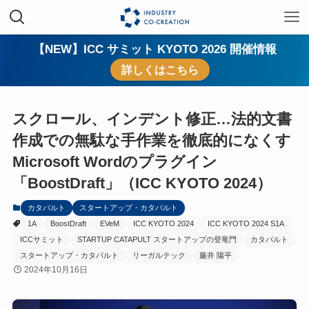
【NEW】ICC サミット KYOTO 2026 開催情報
詳しくはこちら
スクロール、インデント修正…法的文書
作成での無駄な手作業を徹底的になくす
Microsoft Wordのプラグイン
「BoostDraft」（ICC KYOTO 2024）
カタパルト
スタートアップ・カタパルト
1A
BoostDraft
EVeM
ICC KYOTO 2024
ICC KYOTO 2024 S1A
ICCサミット
STARTUP CATAPULT スタートアップの登竜門
カタパルト
スタートアップ・カタパルト
リーガルテック
藤井 陽平
2024年10月16日