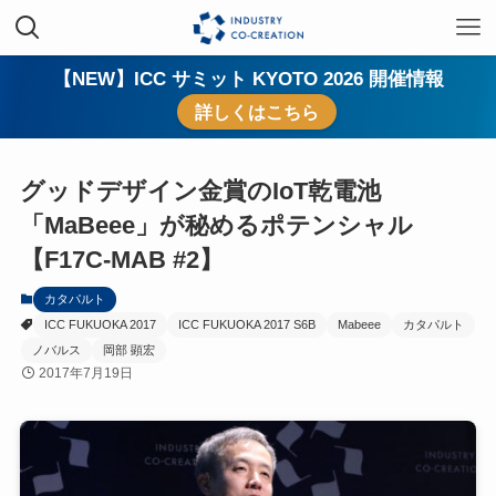
【NEW】ICC サミット KYOTO 2026 開催情報
詳しくはこちら
グッドデザイン金賞のIoT乾電池
「MaBeee」が秘めるポテンシャル
【F17C-MAB #2】
カタパルト
ICC FUKUOKA 2017
ICC FUKUOKA 2017 S6B
Mabeee
カタパルト
ノバルス
岡部 顕宏
2017年7月19日