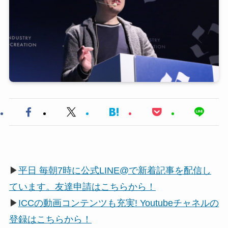
▶
平日 毎朝7時に公式LINE@で新着記事を配信し
ています。友達申請はこちらから！
▶
ICCの動画コンテンツも充実! Youtubeチャネルの
登録はこちらから！