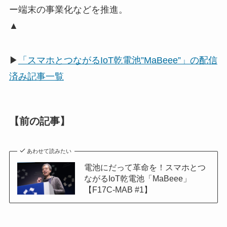
ー端末の事業化などを推進。
▲
▶
「スマホとつながるIoT乾電池”MaBeee”」の配信
済み記事一覧
【前の記事】
あわせて読みたい
電池にだって革命を！スマホとつ
ながるIoT乾電池「MaBeee」
【F17C-MAB #1】