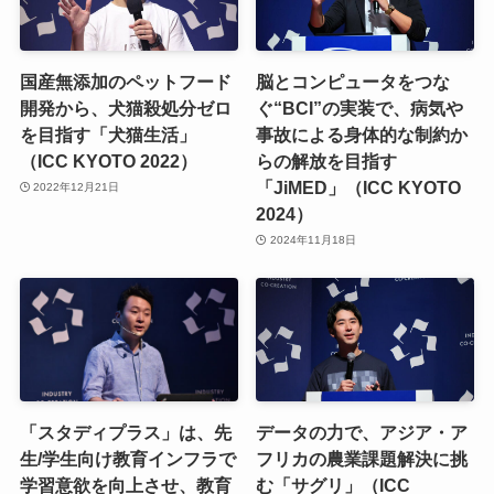
国産無添加のペットフード
脳とコンピュータをつな
開発から、犬猫殺処分ゼロ
ぐ“BCI”の実装で、病気や
を目指す「犬猫生活」
事故による身体的な制約か
（ICC KYOTO 2022）
らの解放を目指す
「JiMED」（ICC KYOTO
2022年12月21日
2024）
2024年11月18日
「スタディプラス」は、先
データの力で、アジア・ア
生/学生向け教育インフラで
フリカの農業課題解決に挑
学習意欲を向上させ、教育
む「サグリ」（ICC